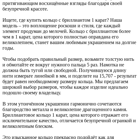
притягивающим восхищённые взгляды благодаря своей
безупречной красоте.
Ищете, где купить кольцо с бриллиантом 1 карат? Наша
модель – это воплощение роскоши и стиля, где каждый
элемент продуман до мелочей. Кольцо с бриллиантом более
чем в 1 карат, цена которого полностью оправдана его
великолепием, станет вашим любимым украшением на долгие
годы.
Чтобы подобрать правильный размер, возьмите толстую нить
и обмотайте ее вокруг нужного пальца 5 раз. Намотка не
должна быть тугой или свободной. Получившуюся длину
нити измерьте линейкой в мм, и поделите на 15,707 - результат
будет равен необходимому размеру кольца. Мы предлагаем
широкий выбор размеров, чтобы каждое изделие идеально
подошло своему владельцу.
В этом утончённом украшении гармонично сочетаются
благородство металла и великолепие драгоценного камня.
Бриллиантовое кольцо 1 карат, цена которого отражает его
исключительное качество, отличается безупречной огранкой и
великолепным блеском.
Это изысканное кольцо прекрасно подойдёт как для