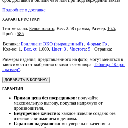
срок доставки в онлайн чате или при подтверждении заказа
Подробнее о доставке
ХАРАКТЕРИСТИКИ
Тип металла:
Белое золото
, Вес: 2.58 грамма, Размер:
16.5
,
Проба:
585
Бриллиант ЭКО (выращенный)
Форма
:
Гр
1
Вес, ct
:
1.000
Цвет
:
3
Чистота
:
5
Размеры изделия, представленного на фото, могут меняться в
зависимости от выбранного вами экземпляра.
Таблица "Карат
- размер"
.
ДОБАВИТЬ В КОРЗИНУ
ГАРАНТИЯ
Прямая цена без посредников:
получайте
максимальную выгоду, покупая напрямую от
производителя.
Безупречное качество:
каждое изделие создано без
изъянов с вниманием к деталям.
Гарантия надежности:
мы уверены в качестве и