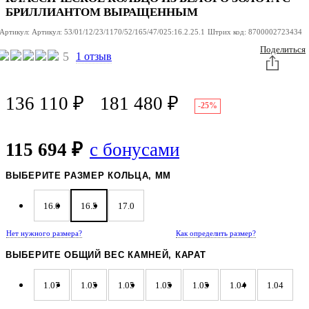
БРИЛЛИАНТОМ ВЫРАЩЕННЫМ
Артикул:
Артикул:
53/01/12/23/1170/52/165/47/025:16.2.25.1
Штрих код:
8700002723434
Поделиться
5
1 отзыв
136 110
₽
181 480
₽
-25%
115 694 ₽
с бонусами
ВЫБЕРИТЕ РАЗМЕР КОЛЬЦА, ММ
16.0
16.5
17.0
Нет нужного размера?
Как определить размер?
ВЫБЕРИТЕ ОБЩИЙ ВЕС КАМНЕЙ, КАРАТ
1.07
1.05
1.05
1.05
1.05
1.04
1.04