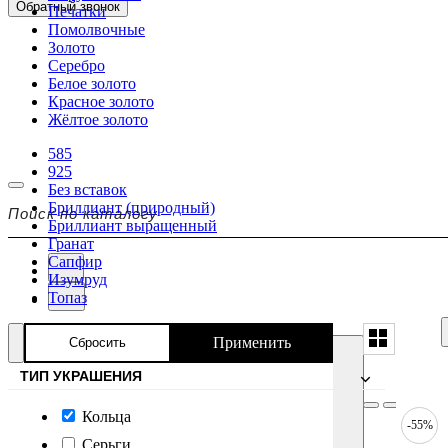
Обратный звонок
Печатки
Помолвочные
Золото
Серебро
Белое золото
Красное золото
Жёлтое золото
585
925
Без вставок
Бриллиант (природный)
Бриллиант выращенный
Гранат
Сапфир
Изумруд
Топаз
Применить
Сбросить
ТИП УКРАШЕНИЯ
Кольца
-55%
Серьги