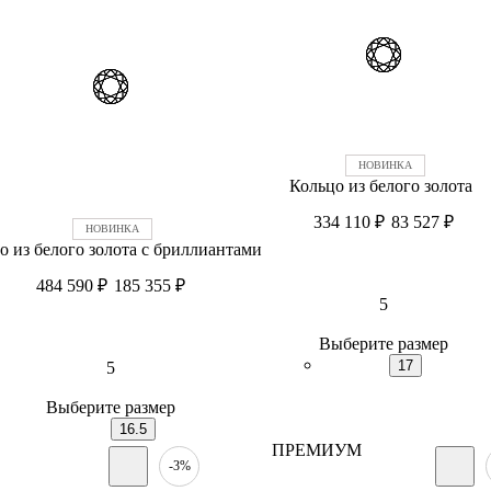
Кольцо из белого золота
334 110
₽
83 527
₽
о из белого золота c бриллиантами
484 590
₽
185 355
₽
5
Выберите размер
17
5
Выберите размер
16.5
ПРЕМИУМ
-3%