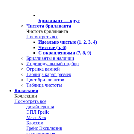
Бриллиант — круг
Чистота бриллианта
Чистота бриллианта
Посмотреть все
Идеально чистые (1, 2, 3, 4)
Чистые (5, 6)
С вкраплениями (7, 8, 9)
Бриллианты в наличии
Индивидуальный подбор
Огранка камней
Таблица карат-размер
Цвет бриллиантов
Таблица чистоты
Коллекции
Коллекции
Посмотреть все
дизайнерская
ЭПЛ Грейс
Маст Хэв
Блоссом
Грейс Эксклюзив
эксклюзивная