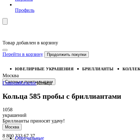
Профиль
Товар добавлен в корзину
Перейти в корзину
Продолжить покупки
ЮВЕЛИРНЫЕ УКРАШЕНИЯ
БРИЛЛИАНТЫ
КОЛЛЕ
Москва
Салоны и пункты выдачи
Главная
Каталог
Кольца
Кольца 585 пробы с бриллиантами
1058
украшений
Бриллианты приносят удачу!
Москва
8 800 333 67 37
Обручальные