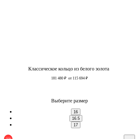
Классическое кольцо из белого золота
181 480
₽
от 115 694
₽
Выберите размер
16
16.5
17
-25%