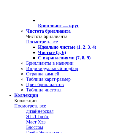
Бриллиант — круг
Чистота бриллианта
Чистота бриллианта
Посмотреть все
Идеально чистые (1, 2, 3, 4)
Чистые (5, 6)
С вкраплениями (7, 8, 9)
Бриллианты в наличии
Индивидуальный подбор
Огранка камней
Таблица карат-размер
Цвет бриллиантов
Таблица чистоты
Коллекции
Коллекции
Посмотреть все
дизайнерская
ЭПЛ Грейс
Маст Хэв
Блоссом
Грейс Эксклюзив