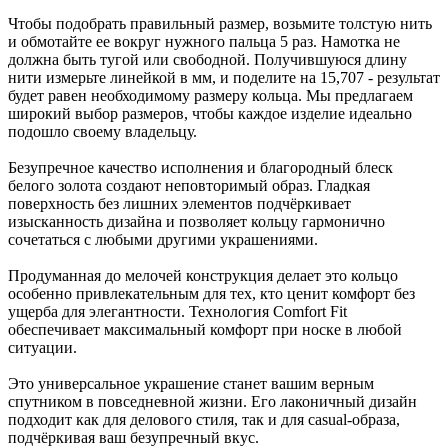
Чтобы подобрать правильный размер, возьмите толстую нить
и обмотайте ее вокруг нужного пальца 5 раз. Намотка не
должна быть тугой или свободной. Получившуюся длину
нити измерьте линейкой в мм, и поделите на 15,707 - результат
будет равен необходимому размеру кольца. Мы предлагаем
широкий выбор размеров, чтобы каждое изделие идеально
подошло своему владельцу.
Безупречное качество исполнения и благородный блеск
белого золота создают неповторимый образ. Гладкая
поверхность без лишних элементов подчёркивает
изысканность дизайна и позволяет кольцу гармонично
сочетаться с любыми другими украшениями.
Продуманная до мелочей конструкция делает это кольцо
особенно привлекательным для тех, кто ценит комфорт без
ущерба для элегантности. Технология Comfort Fit
обеспечивает максимальный комфорт при носке в любой
ситуации.
Это универсальное украшение станет вашим верным
спутником в повседневной жизни. Его лаконичный дизайн
подходит как для делового стиля, так и для casual-образа,
подчёркивая ваш безупречный вкус.