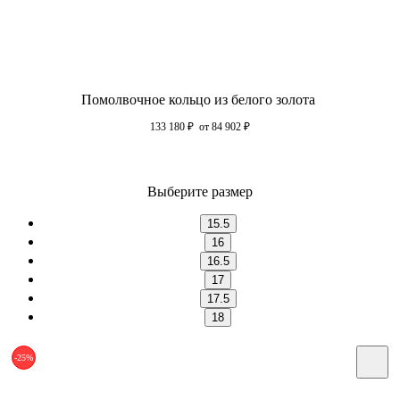
Помолвочное кольцо из белого золота
133 180
₽
от 84 902
₽
Выберите размер
15.5
16
16.5
17
17.5
18
-25%