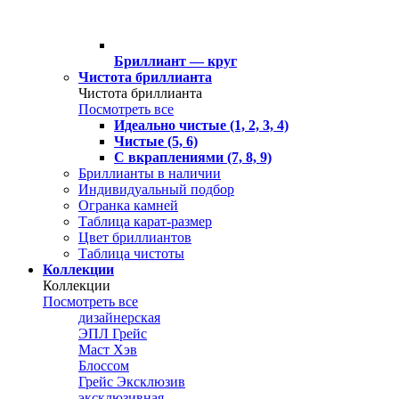
Бриллиант — круг
Чистота бриллианта
Чистота бриллианта
Посмотреть все
Идеально чистые (1, 2, 3, 4)
Чистые (5, 6)
С вкраплениями (7, 8, 9)
Бриллианты в наличии
Индивидуальный подбор
Огранка камней
Таблица карат-размер
Цвет бриллиантов
Таблица чистоты
Коллекции
Коллекции
Посмотреть все
дизайнерская
ЭПЛ Грейс
Маст Хэв
Блоссом
Грейс Эксклюзив
эксклюзивная