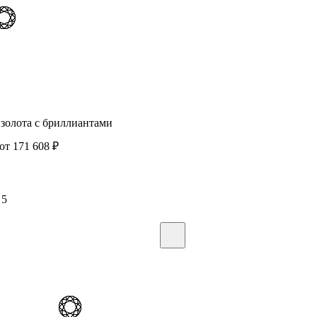
 золота c бриллиантами
от 171 608
₽
5