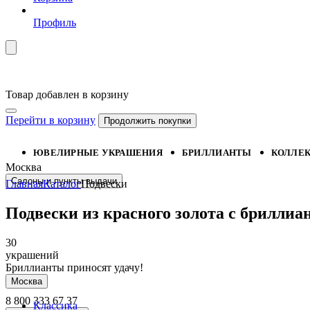
Профиль
Товар добавлен в корзину
Перейти в корзину
Продолжить покупки
ЮВЕЛИРНЫЕ УКРАШЕНИЯ
БРИЛЛИАНТЫ
КОЛЛЕ
Москва
Салоны и пункты выдачи
Главная
Каталог
Подвески
Подвески из красного золота с бриллиа
30
украшений
Бриллианты приносят удачу!
Москва
8 800 333 67 37
Классика