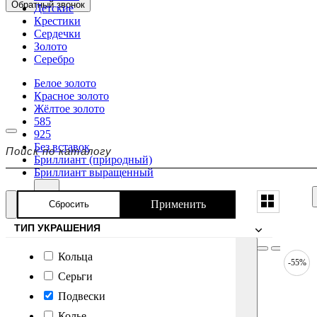
Обратный звонок
Детские
Крестики
Сердечки
Золото
Серебро
Белое золото
Красное золото
Жёлтое золото
585
925
Без вставок
Бриллиант (природный)
Бриллиант выращенный
Применить
Сбросить
ТИП УКРАШЕНИЯ
Кольца
-55%
Серьги
Подвески
Колье