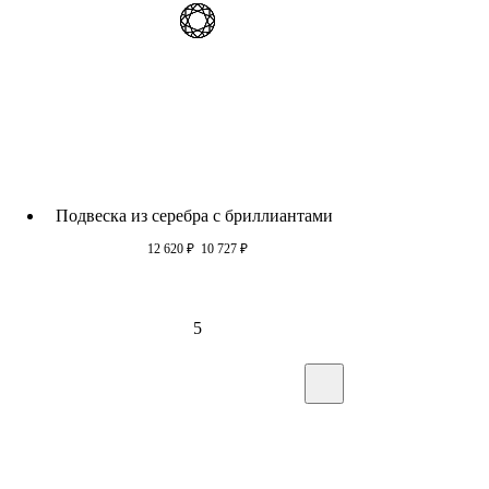
Подвеска из серебра c бриллиантами
12 620
₽
10 727
₽
5