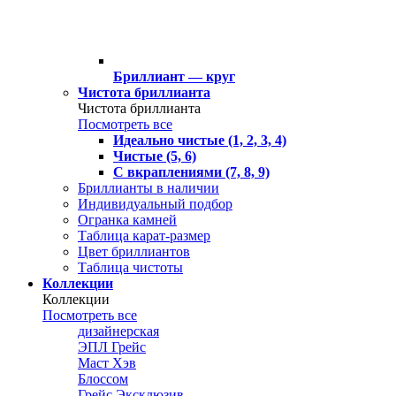
Бриллиант — круг
Чистота бриллианта
Чистота бриллианта
Посмотреть все
Идеально чистые (1, 2, 3, 4)
Чистые (5, 6)
С вкраплениями (7, 8, 9)
Бриллианты в наличии
Индивидуальный подбор
Огранка камней
Таблица карат-размер
Цвет бриллиантов
Таблица чистоты
Коллекции
Коллекции
Посмотреть все
дизайнерская
ЭПЛ Грейс
Маст Хэв
Блоссом
Грейс Эксклюзив