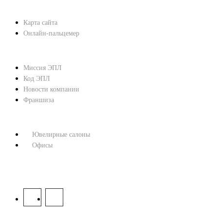
ПОМОЩЬ
Карта сайта
Онлайн-пальцемер
О КОМПАНИИ
Миссия ЭПЛ
Код ЭПЛ
Новости компании
Франшиза
КОНТАКТЫ
Ювелирные салоны
Офисы
8 800 333 67 37
МЫ В СОЦСЕТЯХ: