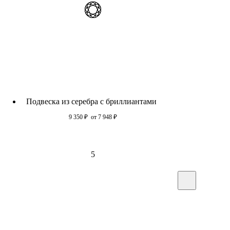
Подвеска из серебра c бриллиантами
9 350
₽
от 7 948
₽
5