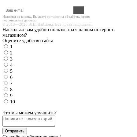
Оформите подписку на новости!
Нажимая на кнопку, Вы даете
согласие
на обработку своих
персональных данных.
© 2013—2026 ЭПЛ Даймонд. Все права защищены.
Насколько вам удобно пользоваться нашим интернет-
магазином?
Оцените удобство сайта
1
2
3
4
5
6
7
8
9
10
Что мы можем улучшить?
Отправить
Спасибо за обратную связь!