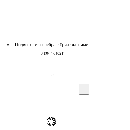
Подвеска из серебра c бриллиантами
8 190
₽
6 962
₽
5