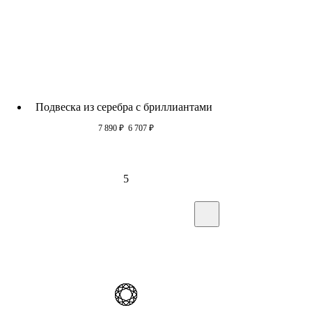
Подвеска из серебра c бриллиантами
7 890
₽
6 707
₽
5