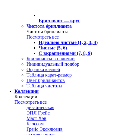
Бриллиант — круг
Чистота бриллианта
Чистота бриллианта
Посмотреть все
Идеально чистые (1, 2, 3, 4)
Чистые (5, 6)
С вкраплениями (7, 8, 9)
Бриллианты в наличии
Индивидуальный подбор
Огранка камней
Таблица карат-размер
Цвет бриллиантов
Таблица чистоты
Коллекции
Коллекции
Посмотреть все
дизайнерская
ЭПЛ Грейс
Маст Хэв
Блоссом
Грейс Эксклюзив
эксклюзивная