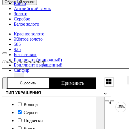
Обратный звонок
Конго
Английский замок
Золото
Серебро
Белое золото
Красное золото
Жёлтое золото
585
925
Без вставок
Бриллиант (природный)
Бриллиант выращенный
Сапфир
Применить
Сбросить
ТИП УКРАШЕНИЯ
Кольца
-55%
Серьги
Подвески
Колье