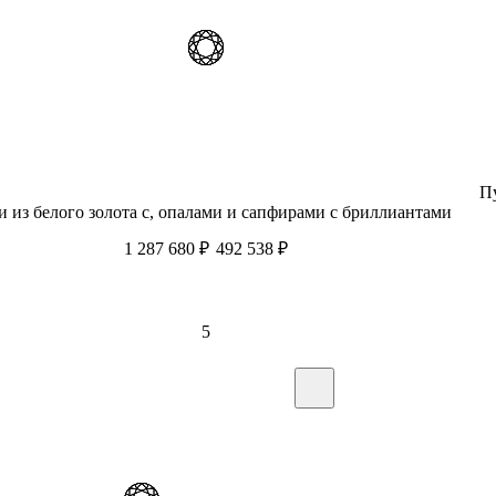
П
и из белого золота с, опалами и сапфирами c бриллиантами
1 287 680
₽
492 538
₽
5