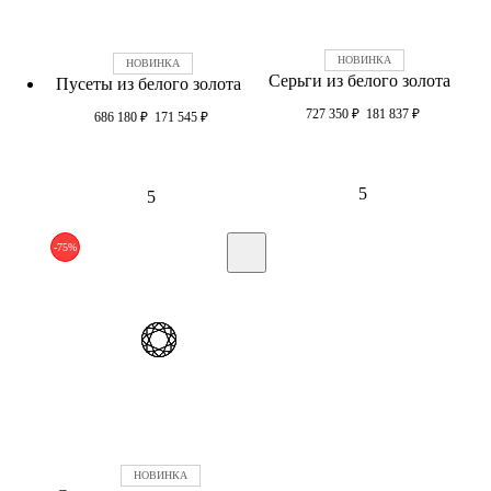
Серьги из белого золота
Пусеты из белого золота
727 350
₽
181 837
₽
686 180
₽
171 545
₽
5
5
-75%