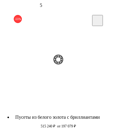
5
-55%
Пусеты из белого золота c бриллиантами
515 240
₽
от 197 079
₽