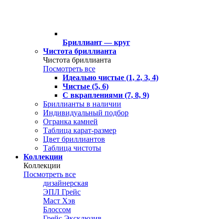
Бриллиант — круг
Чистота бриллианта
Чистота бриллианта
Посмотреть все
Идеально чистые (1, 2, 3, 4)
Чистые (5, 6)
С вкраплениями (7, 8, 9)
Бриллианты в наличии
Индивидуальный подбор
Огранка камней
Таблица карат-размер
Цвет бриллиантов
Таблица чистоты
Коллекции
Коллекции
Посмотреть все
дизайнерская
ЭПЛ Грейс
Маст Хэв
Блоссом
Грейс Эксклюзив