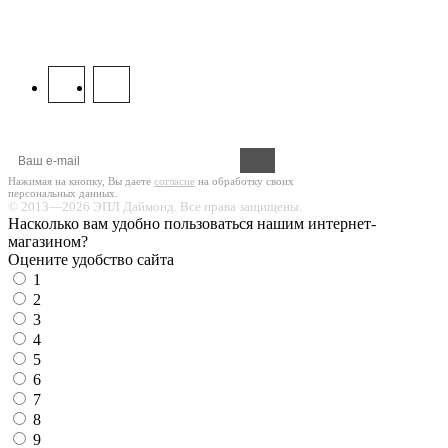
8 800 333 67 37
МЫ В СОЦСЕТЯХ:
Оформите подписку на новости!
Нажимая на кнопку, Вы даете
согласие
на обработку своих
персональных данных.
© 2013—2026 ЭПЛ Даймонд. Все права защищены.
Насколько вам удобно пользоваться нашим интернет-
магазином?
Оцените удобство сайта
1
2
3
4
5
6
7
8
9