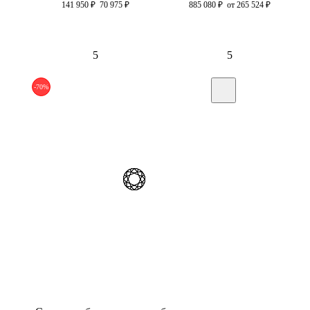
141 950
₽
70 975
₽
885 080
₽
от 265 524
₽
5
5
-70%