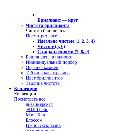
Бриллиант — круг
Чистота бриллианта
Чистота бриллианта
Посмотреть все
Идеально чистые (1, 2, 3, 4)
Чистые (5, 6)
С вкраплениями (7, 8, 9)
Бриллианты в наличии
Индивидуальный подбор
Огранка камней
Таблица карат-размер
Цвет бриллиантов
Таблица чистоты
Коллекции
Коллекции
Посмотреть все
дизайнерская
ЭПЛ Грейс
Маст Хэв
Блоссом
Грейс Эксклюзив
эксклюзивная