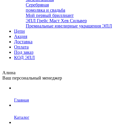
Серебряная
помолвка и свадьба
Мой первый бриллиант
ЭПЛ Грейс Маст Хев Сильвер
Премиальные ювелирные украшения ЭПЛ
Цепи
Акция
Доставка
Оплата
Под заказ
КОД ЭПЛ
Алина
Ваш персональный менеджер
Главная
Каталог