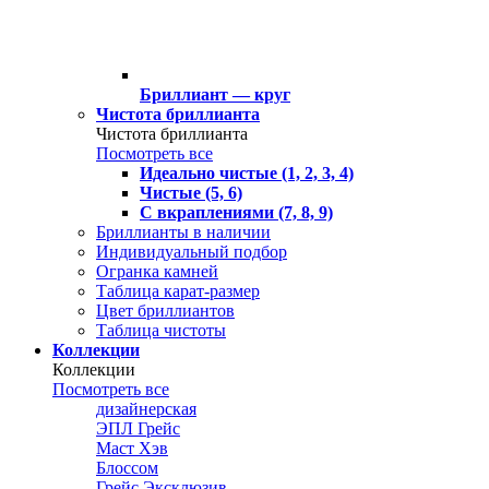
Бриллиант — круг
Чистота бриллианта
Чистота бриллианта
Посмотреть все
Идеально чистые (1, 2, 3, 4)
Чистые (5, 6)
С вкраплениями (7, 8, 9)
Бриллианты в наличии
Индивидуальный подбор
Огранка камней
Таблица карат-размер
Цвет бриллиантов
Таблица чистоты
Коллекции
Коллекции
Посмотреть все
дизайнерская
ЭПЛ Грейс
Маст Хэв
Блоссом
Грейс Эксклюзив