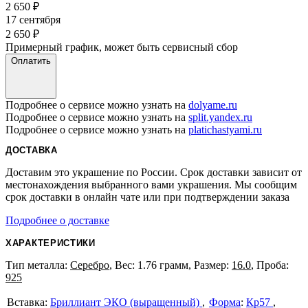
2 650
₽
17 сентября
2 650
₽
Примерный график, может быть сервисный сбор
Оплатить
Подробнее о сервисе можно узнать на
dolyame.ru
Подробнее о сервисе можно узнать на
split.yandex.ru
Подробнее о сервисе можно узнать на
platichastyami.ru
ДОСТАВКА
Доставим это украшение по России. Срок доставки зависит от
местонахождения выбранного вами украшения. Мы сообщим
срок доставки в онлайн чате или при подтверждении заказа
Подробнее о доставке
ХАРАКТЕРИСТИКИ
Тип металла:
Серебро
, Вес: 1.76 грамм, Размер:
16.0
, Проба:
925
Бриллиант ЭКО (выращенный)
Форма
:
Кр57