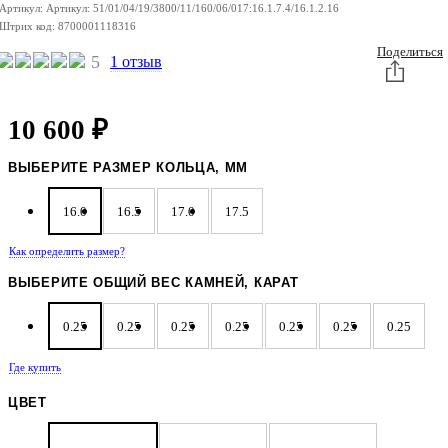
Артикул:
Артикул:
51/01/04/19/3800/11/160/06/017:16.1.7.4/16.1.2.16
Штрих код:
8700001118316
Поделиться
5
1 отзыв
10 600
₽
ВЫБЕРИТЕ РАЗМЕР КОЛЬЦА, ММ
16.0
16.5
17.0
17.5
Как определить размер?
ВЫБЕРИТЕ ОБЩИЙ ВЕС КАМНЕЙ, КАРАТ
0.25
0.25
0.25
0.25
0.25
0.25
0.25
Где купить
0.25
0.25
0.25
0.25
0.25
0.23
0.23
ЦВЕТ
0.23
0.23
0.22
0.22
0.22
0.22
0.22