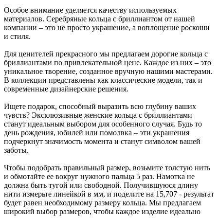
Особое внимание уделяется качеству используемых
материалов. Серебряные кольца с бриллиантом от нашей
компании – это не просто украшение, а воплощение роскоши
и стиля.
Для ценителей прекрасного мы предлагаем дорогие кольца с
бриллиантами по привлекательной цене. Каждое из них – это
уникальное творение, созданное вручную нашими мастерами.
В коллекции представлены как классические модели, так и
современные дизайнерские решения.
Ищете подарок, способный выразить всю глубину ваших
чувств? Эксклюзивные женские кольца с бриллиантами
станут идеальным выбором для особенного случая. Будь то
день рождения, юбилей или помолвка – эти украшения
подчеркнут значимость момента и станут символом вашей
заботы.
Чтобы подобрать правильный размер, возьмите толстую нить
и обмотайте ее вокруг нужного пальца 5 раз. Намотка не
должна быть тугой или свободной. Получившуюся длину
нити измерьте линейкой в мм, и поделите на 15,707 - результат
будет равен необходимому размеру кольца. Мы предлагаем
широкий выбор размеров, чтобы каждое изделие идеально