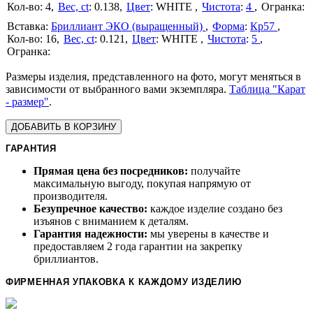
4
Вес, ct
:
0.138
Цвет
:
WHITE
Чистота
:
4
Бриллиант ЭКО (выращенный)
Форма
:
Кр57
16
Вес, ct
:
0.121
Цвет
:
WHITE
Чистота
:
5
Размеры изделия, представленного на фото, могут меняться в
зависимости от выбранного вами экземпляра.
Таблица "Карат
- размер"
.
ДОБАВИТЬ В КОРЗИНУ
ГАРАНТИЯ
Прямая цена без посредников:
получайте
максимальную выгоду, покупая напрямую от
производителя.
Безупречное качество:
каждое изделие создано без
изъянов с вниманием к деталям.
Гарантия надежности:
мы уверены в качестве и
предоставляем 2 года гарантии на закрепку
бриллиантов.
ФИРМЕННАЯ УПАКОВКА К КАЖДОМУ ИЗДЕЛИЮ