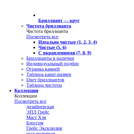
Бриллиант — круг
Чистота бриллианта
Чистота бриллианта
Посмотреть все
Идеально чистые (1, 2, 3, 4)
Чистые (5, 6)
С вкраплениями (7, 8, 9)
Бриллианты в наличии
Индивидуальный подбор
Огранка камней
Таблица карат-размер
Цвет бриллиантов
Таблица чистоты
Коллекции
Коллекции
Посмотреть все
дизайнерская
ЭПЛ Грейс
Маст Хэв
Блоссом
Грейс Эксклюзив
эксклюзивная