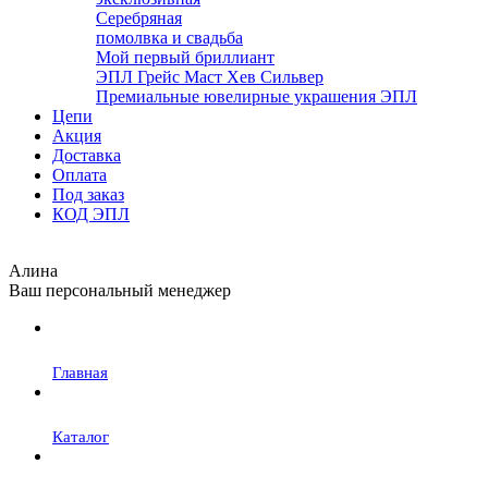
Серебряная
помолвка и свадьба
Мой первый бриллиант
ЭПЛ Грейс Маст Хев Сильвер
Премиальные ювелирные украшения ЭПЛ
Цепи
Акция
Доставка
Оплата
Под заказ
КОД ЭПЛ
Алина
Ваш персональный менеджер
Главная
Каталог