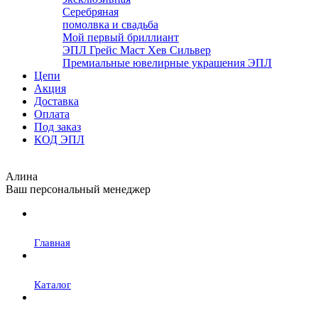
Серебряная
помолвка и свадьба
Мой первый бриллиант
ЭПЛ Грейс Маст Хев Сильвер
Премиальные ювелирные украшения ЭПЛ
Цепи
Акция
Доставка
Оплата
Под заказ
КОД ЭПЛ
Алина
Ваш персональный менеджер
Главная
Каталог