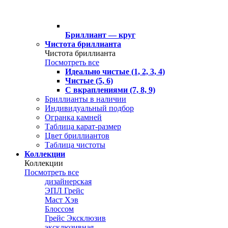
Бриллиант — круг
Чистота бриллианта
Чистота бриллианта
Посмотреть все
Идеально чистые (1, 2, 3, 4)
Чистые (5, 6)
С вкраплениями (7, 8, 9)
Бриллианты в наличии
Индивидуальный подбор
Огранка камней
Таблица карат-размер
Цвет бриллиантов
Таблица чистоты
Коллекции
Коллекции
Посмотреть все
дизайнерская
ЭПЛ Грейс
Маст Хэв
Блоссом
Грейс Эксклюзив
эксклюзивная