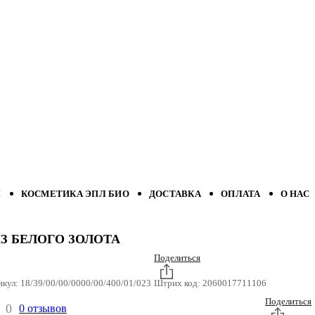
Л
КОСМЕТИКА ЭПЛ БИО
ДОСТАВКА
ОПЛАТА
О НАС
З БЕЛОГО ЗОЛОТА
Поделиться
икул:
18/39/00/00/0000/00/400/01/023
Штрих код:
2060017711106
Поделиться
0
0 отзывов