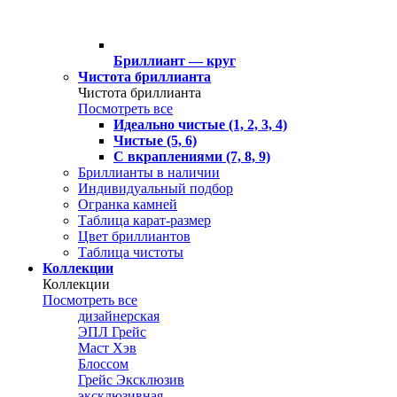
Бриллиант — круг
Чистота бриллианта
Чистота бриллианта
Посмотреть все
Идеально чистые (1, 2, 3, 4)
Чистые (5, 6)
С вкраплениями (7, 8, 9)
Бриллианты в наличии
Индивидуальный подбор
Огранка камней
Таблица карат-размер
Цвет бриллиантов
Таблица чистоты
Коллекции
Коллекции
Посмотреть все
дизайнерская
ЭПЛ Грейс
Маст Хэв
Блоссом
Грейс Эксклюзив
эксклюзивная