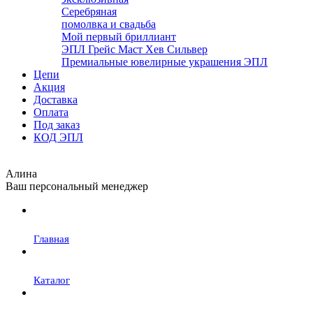
Серебряная
помолвка и свадьба
Мой первый бриллиант
ЭПЛ Грейс Маст Хев Сильвер
Премиальные ювелирные украшения ЭПЛ
Цепи
Акция
Доставка
Оплата
Под заказ
КОД ЭПЛ
Алина
Ваш персональный менеджер
Главная
Каталог