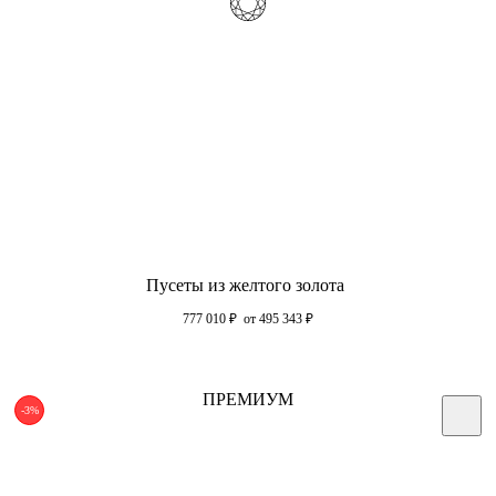
Пусеты из желтого золота
777 010
₽
от 495 343
₽
ПРЕМИУМ
-3%