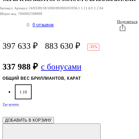
КОЛЬЦО ИЗ
ЖЕЛТОГО
Артикул:
Артикул:
ЗОЛОТА С
24/03/09/18/1000/09/000/03/036:1.1.11.6/1.1.2.64
БРИЛЛИАНТАМИ
Штрих код:
7000002598898
Поделиться
0
0 отзывов
397 633
₽
883 630
₽
-55%
337 988 ₽
с бонусами
ОБЩИЙ ВЕС БРИЛЛИАНТОВ, КАРАТ
1.10
Где купить
ДОБАВИТЬ В КОРЗИНУ