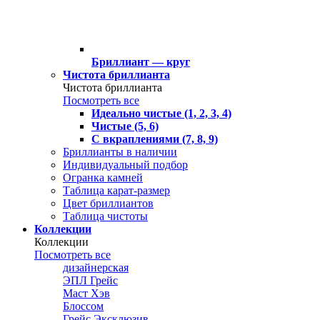
Бриллиант — круг
Чистота бриллианта
Чистота бриллианта
Посмотреть все
Идеально чистые (1, 2, 3, 4)
Чистые (5, 6)
С вкраплениями (7, 8, 9)
Бриллианты в наличии
Индивидуальный подбор
Огранка камней
Таблица карат-размер
Цвет бриллиантов
Таблица чистоты
Коллекции
Коллекции
Посмотреть все
дизайнерская
ЭПЛ Грейс
Маст Хэв
Блоссом
Грейс Эксклюзив