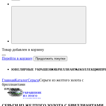
Товар добавлен в корзину
Перейти в корзину
Продолжить покупки
ЮВЕЛИРНЫЕ УКРАШЕНИЯ
БРИЛЛИАНТЫ
КОЛЛЕКЦИИ
ПР
Главная
Каталог
Серьги
Серьги из желтого золота с
бриллиантами
ПРЕМИУМ
УКРАШЕНИЕ
ИЗ ЭТОГО
КОМПЛЕКТА:
КЛАССИЧЕСКОЕ
СЕРЬГИ ИЗ ЖЕЛТОГО ЗОЛОТА С БРИЛЛИАНТАМИ