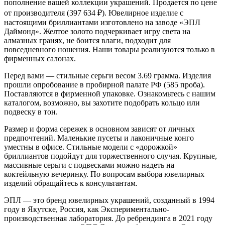
пополнение вашей коллекции украшений. Продается по цене
от производителя (397 634
₽
). Ювелирное изделие с
настоящими бриллиантами изготовлено на заводе «ЭПЛ
Даймонд». Желтое золото подчеркивает игру света на
алмазных гранях, не боится влаги, подходит для
повседневного ношения. Наши товары реализуются только в
фирменных салонах.
Перед вами — стильные серьги весом 3.69 грамма. Изделия
прошли опробование в пробирной палате РФ (585 проба).
Поставляются в фирменной упаковке. Ознакомьтесь с нашим
каталогом, возможно, вы захотите подобрать кольцо или
подвеску в тон.
Размер и форма сережек в основном зависят от личных
предпочтений. Маленькие пусеты и лаконичные конго
уместны в офисе. Стильные модели с «дорожкой»
бриллиантов подойдут для торжественного случая. Крупные,
массивные серьги с подвесками можно надеть на
коктейльную вечеринку. По вопросам выбора ювелирных
изделий обращайтесь к консультантам.
ЭПЛ — это бренд ювелирных украшений, созданный в 1994
году в Якутске, Россия, как Экспериментально-
производственная лаборатория. До ребрендинга в 2021 году