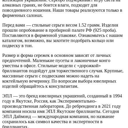
алмазных гранях, не боится влаги, подходит для
повседневного ношения. Наши товары реализуются только в
фирменных салонах.
Перед вами — стильные серьги весом 1.52 грамм. Изделия
прошли опробование в пробирной палате РФ (925 проба).
Поставляются в фирменной упаковке. Ознакомьтесь с нашим
каталогом, возможно, вы захотите подобрать кольцо или
подвеску в тон.
Размер и форма сережек в основном зависят от личных
предпочтений. Маленькие пусеты и лаконичные конго
уместны в офисе. Стильные модели с «дорожкой»
бриллиантов подойдут для торжественного случая. Крупные,
массивные серьги с подвесками можно надеть на
коктейльную вечеринку. По вопросам выбора ювелирных
изделий обращайтесь к консультантам.
ЭПЛ — это бренд ювелирных украшений, созданный в 1994
году в Якутске, Россия, как Экспериментально-
производственная лаборатория. До ребрендинга в 2021 году
компания носила имя ЭПЛ Якутские бриллианты. Сегодня
ЭПЛ Даймонд — международная компания, но название
сохранилось как символ качества и экспертности в
бриллиантах.