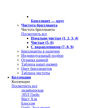
Бриллиант — круг
Чистота бриллианта
Чистота бриллианта
Посмотреть все
Идеально чистые (1, 2, 3, 4)
Чистые (5, 6)
С вкраплениями (7, 8, 9)
Бриллианты в наличии
Индивидуальный подбор
Огранка камней
Таблица карат-размер
Цвет бриллиантов
Таблица чистоты
Коллекции
Коллекции
Посмотреть все
дизайнерская
ЭПЛ Грейс
Маст Хэв
Блоссом
Грейс Эксклюзив