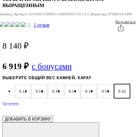
ВЫРАЩЕННЫМ
Артикул:
Артикул:
51/03/05/15/6800/11/000/06/015:16.1.9.2
Штрих код:
8700001411899
Поделиться
5
1 отзыв
8 140
₽
6 919 ₽
с бонусами
ВЫБЕРИТЕ ОБЩИЙ ВЕС КАМНЕЙ, КАРАТ
0.12
0.10
0.10
0.10
0.10
0.10
0.10
Где купить
ДОБАВИТЬ В КОРЗИНУ