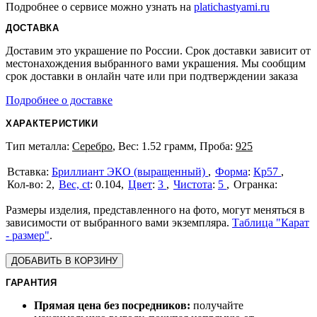
Подробнее о сервисе можно узнать на
platichastyami.ru
ДОСТАВКА
Доставим это украшение по России. Срок доставки зависит от
местонахождения выбранного вами украшения. Мы сообщим
срок доставки в онлайн чате или при подтверждении заказа
Подробнее о доставке
ХАРАКТЕРИСТИКИ
Тип металла:
Серебро
, Вес: 1.52 грамм, Проба:
925
Бриллиант ЭКО (выращенный)
Форма
:
Кр57
2
Вес, ct
:
0.104
Цвет
:
3
Чистота
:
5
Размеры изделия, представленного на фото, могут меняться в
зависимости от выбранного вами экземпляра.
Таблица "Карат
- размер"
.
ДОБАВИТЬ В КОРЗИНУ
ГАРАНТИЯ
Прямая цена без посредников:
получайте