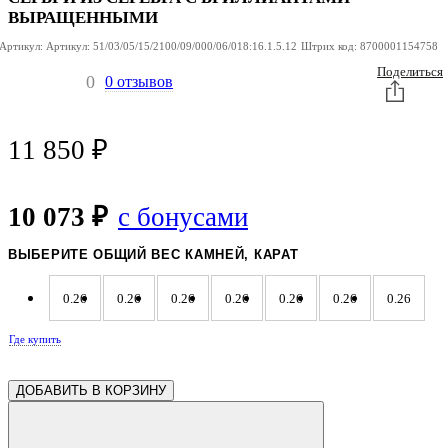
ВЫРАЩЕННЫМИ
Артикул:
Артикул:
51/03/05/15/2100/09/000/06/018:16.1.5.12
Штрих код:
8700001154758
Поделиться
0
0 отзывов
11 850
₽
10 073 ₽
с бонусами
ВЫБЕРИТЕ ОБЩИЙ ВЕС КАМНЕЙ, КАРАТ
0.26
0.26
0.26
0.26
0.26
0.26
0.26
Где купить
0.26
0.26
0.26
0.26
0.26
0.26
0.26
ДОБАВИТЬ В КОРЗИНУ
0.24
0.24
0.24
0.24
0.24
0.24
0.24