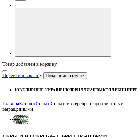
Товар добавлен в корзину
Перейти в корзину
Продолжить покупки
ЮВЕЛИРНЫЕ УКРАШЕНИЯ
БРИЛЛИАНТЫ
КОЛЛЕКЦИИ
ПР
Главная
Каталог
Серьги
Серьги из серебра с бриллиантами
выращенными
СЕРЬГИ ИЗ СЕРЕБРА С БРИЛЛИАНТАМИ