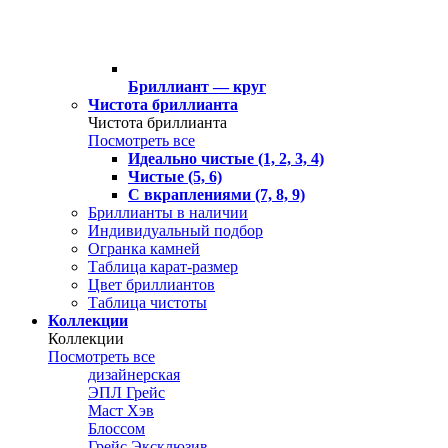
Бриллиант — круг
Чистота бриллианта
Чистота бриллианта
Посмотреть все
Идеально чистые (1, 2, 3, 4)
Чистые (5, 6)
С вкраплениями (7, 8, 9)
Бриллианты в наличии
Индивидуальный подбор
Огранка камней
Таблица карат-размер
Цвет бриллиантов
Таблица чистоты
Коллекции
Коллекции
Посмотреть все
дизайнерская
ЭПЛ Грейс
Маст Хэв
Блоссом
Грейс Эксклюзив