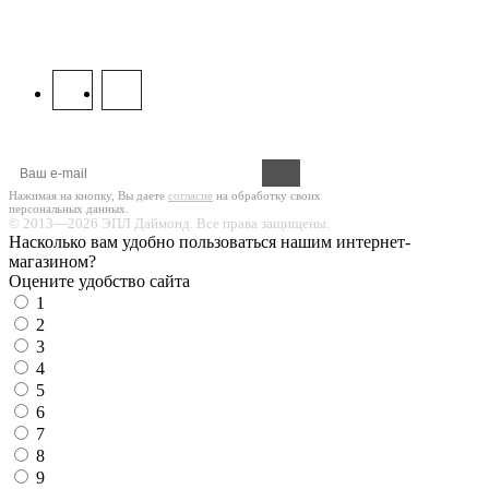
8 800 333 67 37
МЫ В СОЦСЕТЯХ:
Оформите подписку на новости!
Нажимая на кнопку, Вы даете
согласие
на обработку своих
персональных данных.
© 2013—2026 ЭПЛ Даймонд. Все права защищены.
Насколько вам удобно пользоваться нашим интернет-
магазином?
Оцените удобство сайта
1
2
3
4
5
6
7
8
9