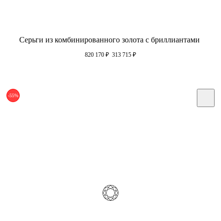
Серьги из комбинированного золота с бриллиантами
820 170
₽
313 715
₽
-55%