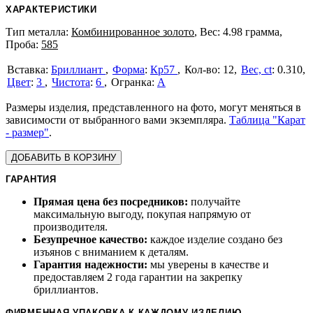
ХАРАКТЕРИСТИКИ
Тип металла:
Комбинированное золото
, Вес: 4.98 грамма,
Проба:
585
Бриллиант
Форма
:
Кр57
12
Вес, ct
:
0.310
Цвет
:
3
Чистота
:
6
А
Размеры изделия, представленного на фото, могут меняться в
зависимости от выбранного вами экземпляра.
Таблица "Карат
- размер"
.
ДОБАВИТЬ В КОРЗИНУ
ГАРАНТИЯ
Прямая цена без посредников:
получайте
максимальную выгоду, покупая напрямую от
производителя.
Безупречное качество:
каждое изделие создано без
изъянов с вниманием к деталям.
Гарантия надежности:
мы уверены в качестве и
предоставляем 2 года гарантии на закрепку
бриллиантов.
ФИРМЕННАЯ УПАКОВКА К КАЖДОМУ ИЗДЕЛИЮ