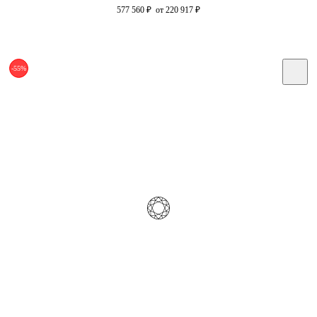
577 560
₽
от 220 917
₽
-55%