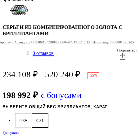
СЕРЬГИ ИЗ КОМБИНИРОВАННОГО ЗОЛОТА С
БРИЛЛИАНТАМИ
Артикул:
Артикул:
24/03/06/16/3900/09/000/48/049:1.1.6.12
Штрих код:
8700001720205
Поделиться
0
0 отзывов
234 108
₽
520 240
₽
-55%
198 992 ₽
с бонусами
ВЫБЕРИТЕ ОБЩИЙ ВЕС БРИЛЛИАНТОВ, КАРАТ
0.31
0.31
Где купить