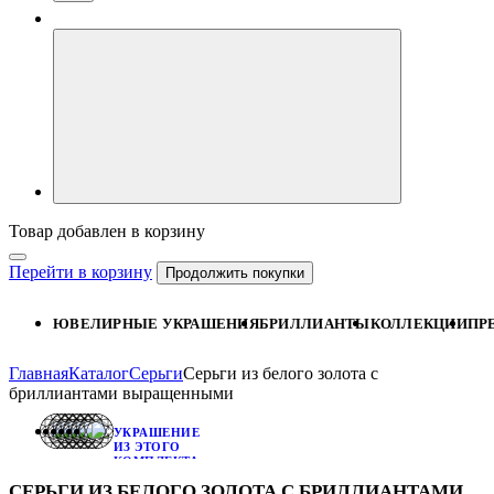
Товар добавлен в корзину
Перейти в корзину
Продолжить покупки
ЮВЕЛИРНЫЕ УКРАШЕНИЯ
БРИЛЛИАНТЫ
КОЛЛЕКЦИИ
ПР
Главная
Каталог
Серьги
Серьги из белого золота с
бриллиантами выращенными
УКРАШЕНИЕ
ИЗ ЭТОГО
КОМПЛЕКТА:
КЛАССИЧЕСКОЕ
СЕРЬГИ ИЗ БЕЛОГО ЗОЛОТА С БРИЛЛИАНТАМИ