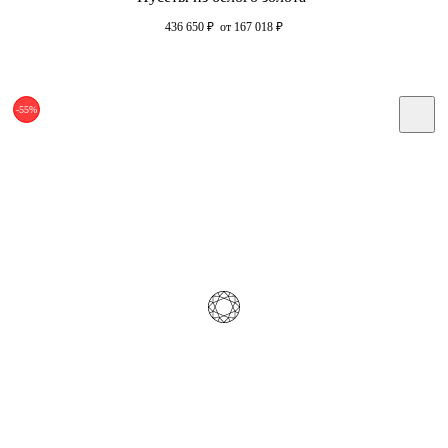
436 650
₽
от 167 018
₽
-55%