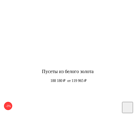
Пусеты из белого золота
188 180
₽
от 119 965
₽
-3%