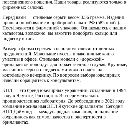
повседневного ношения. Наши товары реализуются только в
фирменных салонах.
Перед вами — стильные серьги весом 3.56 грамма. Изделия
прошли опробование в пробирной палате РФ (585 проба).
Поставляются в фирменной упаковке. Ознакомьтесь с нашим
каталогом, возможно, вы захотите подобрать кольцо или
подвеску в тон.
Размер и форма сережек в основном зависят от личных
предпочтений. Маленькие пусеты и лаконичные конго
уместны в офисе. Стильные модели с «дорожкой»
бриллиантов подойдут для торжественного случая. Крупные,
массивные серьги с подвесками можно надеть на
коктейльную вечеринку. По вопросам выбора ювелирных
изделий обращайтесь к консультантам.
ЭПЛ — это бренд ювелирных украшений, созданный в 1994
году в Якутске, Россия, как Экспериментально-
производственная лаборатория. До ребрендинга в 2021 году
компания носила имя ЭПЛ Якутские бриллианты. Сегодня
ЭПЛ Даймонд — международная компания, но название
сохранилось как символ качества и экспертности в
бриллиантах.