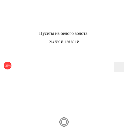
Пусеты из белого золота
214 590
₽
136 801
₽
-25%