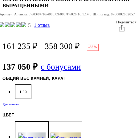
ВЫРАЩЕННЫМИ
Артикул:
Артикул:
57/03/04/16/4000/09/000/47/026:16.1.14.6
Штрих код:
8700002632057
Поделиться
5
1 отзыв
161 235
₽
358 300
₽
-55%
137 050 ₽
с бонусами
ОБЩИЙ ВЕС КАМНЕЙ, КАРАТ
1.39
Где купить
ЦВЕТ