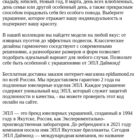
свадьбу, юбилей, Новый год, 8 марта, день всех влюбленных,
день семьи или другой особенный день, а также прекрасным
способом порадовать себя без особого повода. Выберите
украшение, которое отражает вашу индивидуальность и
подчеркнет вашу красоту.
В нашей коллекции вы найдете модели на любой вкус: от
изящных пусетов до эффектных подвесок. Классические
дизайны гармонично соседствуют с современными
решениями, а разнообразие размеров и форм позволяет
подобрать идеальный вариант для любого случая. Позвольте
себе быть особенной с украшениями от ЭПЛ Даймонд!
Бесплатная доставка заказов интернет-магазина epldiamond.ru
по всей России. Мы предоставляем гарантию 2 года на
подлинные ювелирные изделия ЭПЛ. Каждое украшение
содержит уникальный код ЭПЛ, который служит защитой
подлинности и качества, - вы можете проверить этот код
онлайн на сайте.
ЭПЛ — это бренд ювелирных украшений, созданный в 1994
году в Якутске, Россия, как Экспериментально-
производственная лаборатория. До ребрендинга в 2021 году
компания носила имя ЭПЛ Якутские бриллианты. Сегодня
ЭПЛ Даймонд — международная компания, но название