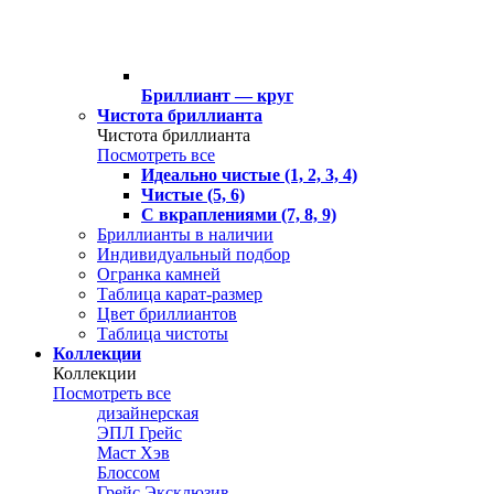
Бриллиант — круг
Чистота бриллианта
Чистота бриллианта
Посмотреть все
Идеально чистые (1, 2, 3, 4)
Чистые (5, 6)
С вкраплениями (7, 8, 9)
Бриллианты в наличии
Индивидуальный подбор
Огранка камней
Таблица карат-размер
Цвет бриллиантов
Таблица чистоты
Коллекции
Коллекции
Посмотреть все
дизайнерская
ЭПЛ Грейс
Маст Хэв
Блоссом
Грейс Эксклюзив