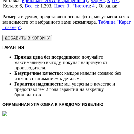
Бриллиант ЭКО (выращенный)
Форма
:
Кр57
6
Вес, ct
:
1.393
Цвет
:
3
Чистота
:
4
Размеры изделия, представленного на фото, могут меняться в
зависимости от выбранного вами экземпляра.
Таблица "Карат
- размер"
.
ДОБАВИТЬ В КОРЗИНУ
ГАРАНТИЯ
Прямая цена без посредников:
получайте
максимальную выгоду, покупая напрямую от
производителя.
Безупречное качество:
каждое изделие создано без
изъянов с вниманием к деталям.
Гарантия надежности:
мы уверены в качестве и
предоставляем 2 года гарантии на закрепку
бриллиантов.
ФИРМЕННАЯ УПАКОВКА К КАЖДОМУ ИЗДЕЛИЮ