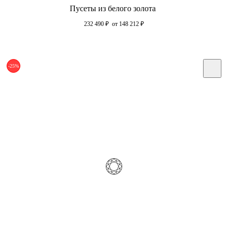
Пусеты из белого золота
232 490
₽
от 148 212
₽
-25%