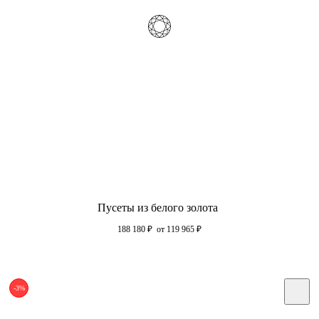
Пусеты из белого золота
188 180
₽
от 119 965
₽
-3%