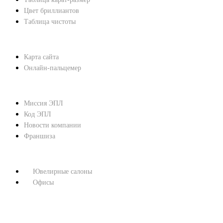
Цвет бриллиантов
Таблица чистоты
ПОМОЩЬ
Карта сайта
Онлайн-пальцемер
О КОМПАНИИ
Миссия ЭПЛ
Код ЭПЛ
Новости компании
Франшиза
КОНТАКТЫ
Ювелирные салоны
Офисы
8 800 333 67 37
МЫ В СОЦСЕТЯХ: