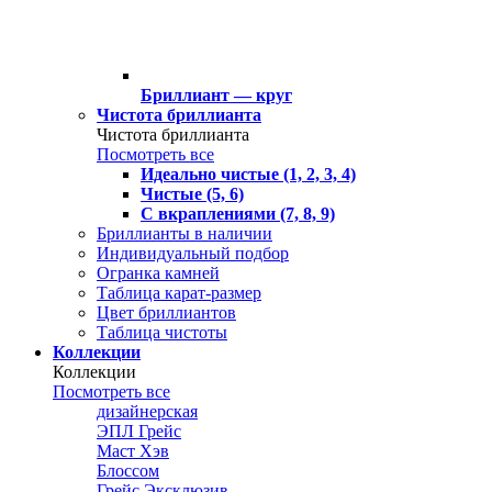
Бриллиант — круг
Чистота бриллианта
Чистота бриллианта
Посмотреть все
Идеально чистые (1, 2, 3, 4)
Чистые (5, 6)
С вкраплениями (7, 8, 9)
Бриллианты в наличии
Индивидуальный подбор
Огранка камней
Таблица карат-размер
Цвет бриллиантов
Таблица чистоты
Коллекции
Коллекции
Посмотреть все
дизайнерская
ЭПЛ Грейс
Маст Хэв
Блоссом
Грейс Эксклюзив