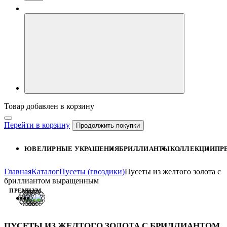
Товар добавлен в корзину
Перейти в корзину
Продолжить покупки
ЮВЕЛИРНЫЕ УКРАШЕНИЯ
БРИЛЛИАНТЫ
КОЛЛЕКЦИИ
ПР
Главная
Каталог
Пусеты (гвоздики)
Пусеты из желтого золота с
бриллиантом выращенным
ПРЕМИУМ
ПУСЕТЫ ИЗ ЖЕЛТОГО ЗОЛОТА С БРИЛЛИАНТОМ