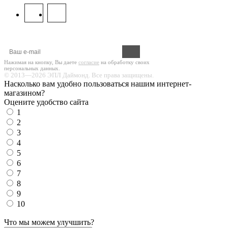
Оформите подписку на новости!
Нажимая на кнопку, Вы даете
согласие
на обработку своих
персональных данных.
© 2013—2026 ЭПЛ Даймонд. Все права защищены.
Насколько вам удобно пользоваться нашим интернет-
магазином?
Оцените удобство сайта
1
2
3
4
5
6
7
8
9
10
Что мы можем улучшить?