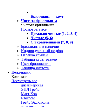
Бриллиант — круг
Чистота бриллианта
Чистота бриллианта
Посмотреть все
Идеально чистые (1, 2, 3, 4)
Чистые (5, 6)
С вкраплениями (7, 8, 9)
Бриллианты в наличии
Индивидуальный подбор
Огранка камней
Таблица карат-размер
Цвет бриллиантов
Таблица чистоты
Коллекции
Коллекции
Посмотреть все
дизайнерская
ЭПЛ Грейс
Маст Хэв
Блоссом
Грейс Эксклюзив
эксклюзивная