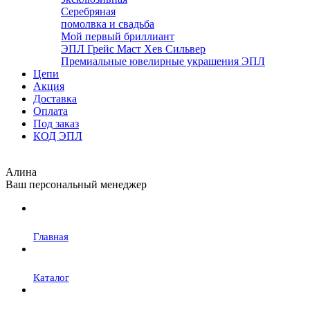
Серебряная
помолвка и свадьба
Мой первый бриллиант
ЭПЛ Грейс Маст Хев Сильвер
Премиальные ювелирные украшения ЭПЛ
Цепи
Акция
Доставка
Оплата
Под заказ
КОД ЭПЛ
Алина
Ваш персональный менеджер
Главная
Каталог