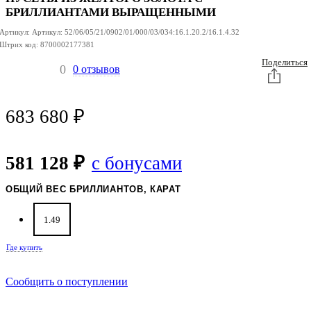
БРИЛЛИАНТАМИ ВЫРАЩЕННЫМИ
Артикул:
Артикул:
52/06/05/21/0902/01/000/03/034:16.1.20.2/16.1.4.32
Штрих код:
8700002177381
Поделиться
0
0 отзывов
683 680
₽
581 128 ₽
с бонусами
ОБЩИЙ ВЕС БРИЛЛИАНТОВ, КАРАТ
1.49
Где купить
Сообщить о поступлении