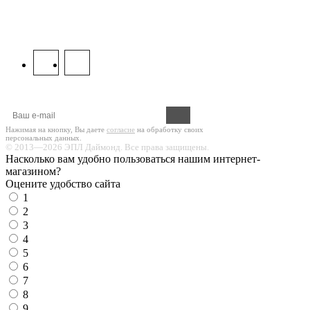
8 800 333 67 37
МЫ В СОЦСЕТЯХ:
Оформите подписку на новости!
Нажимая на кнопку, Вы даете
согласие
на обработку своих
персональных данных.
© 2013—2026 ЭПЛ Даймонд. Все права защищены.
Насколько вам удобно пользоваться нашим интернет-
магазином?
Оцените удобство сайта
1
2
3
4
5
6
7
8
9