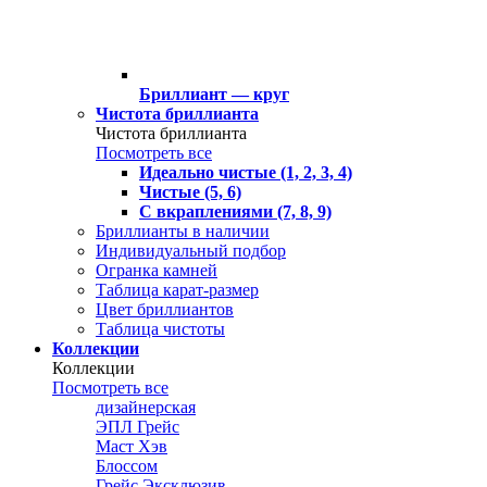
Бриллиант — круг
Чистота бриллианта
Чистота бриллианта
Посмотреть все
Идеально чистые (1, 2, 3, 4)
Чистые (5, 6)
С вкраплениями (7, 8, 9)
Бриллианты в наличии
Индивидуальный подбор
Огранка камней
Таблица карат-размер
Цвет бриллиантов
Таблица чистоты
Коллекции
Коллекции
Посмотреть все
дизайнерская
ЭПЛ Грейс
Маст Хэв
Блоссом
Грейс Эксклюзив