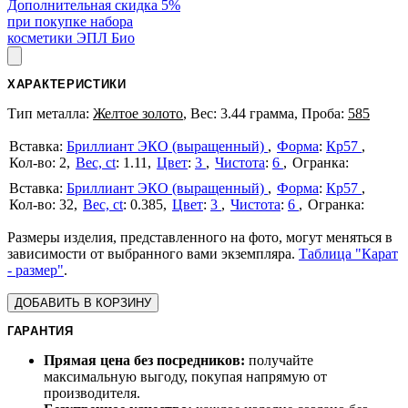
Дополнительная скидка 5%
при покупке набора
косметики ЭПЛ Био
ХАРАКТЕРИСТИКИ
Тип металла:
Желтое золото
, Вес: 3.44 грамма, Проба:
585
Бриллиант ЭКО (выращенный)
Форма
:
Кр57
2
Вес, ct
:
1.11
Цвет
:
3
Чистота
:
6
Бриллиант ЭКО (выращенный)
Форма
:
Кр57
32
Вес, ct
:
0.385
Цвет
:
3
Чистота
:
6
Размеры изделия, представленного на фото, могут меняться в
зависимости от выбранного вами экземпляра.
Таблица "Карат
- размер"
.
ДОБАВИТЬ В КОРЗИНУ
ГАРАНТИЯ
Прямая цена без посредников:
получайте
максимальную выгоду, покупая напрямую от
производителя.