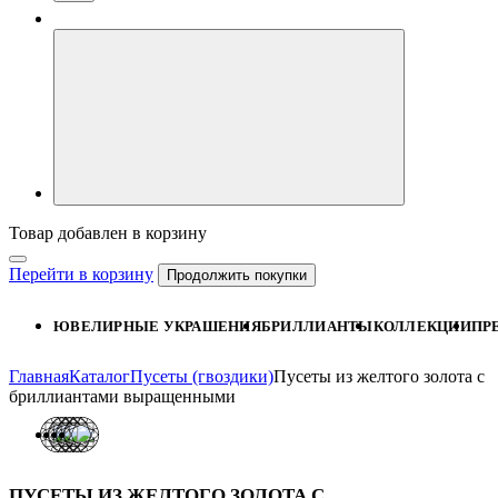
Товар добавлен в корзину
Перейти в корзину
Продолжить покупки
ЮВЕЛИРНЫЕ УКРАШЕНИЯ
БРИЛЛИАНТЫ
КОЛЛЕКЦИИ
ПР
Главная
Каталог
Пусеты (гвоздики)
Пусеты из желтого золота с
бриллиантами выращенными
ПУСЕТЫ ИЗ ЖЕЛТОГО ЗОЛОТА С