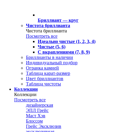
Бриллиант — круг
Чистота бриллианта
Чистота бриллианта
Посмотреть все
Идеально чистые (1, 2, 3, 4)
Чистые (5, 6)
С вкраплениями (7, 8, 9)
Бриллианты в наличии
Индивидуальный подбор
Огранка камней
Таблица карат-размер
Цвет бриллиантов
Таблица чистоты
Коллекции
Коллекции
Посмотреть все
дизайнерская
ЭПЛ Грейс
Маст Хэв
Блоссом
Грейс Эксклюзив
эксклюзивная