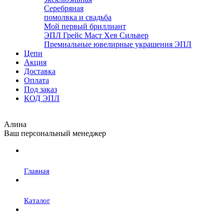
Серебряная
помолвка и свадьба
Мой первый бриллиант
ЭПЛ Грейс Маст Хев Сильвер
Премиальные ювелирные украшения ЭПЛ
Цепи
Акция
Доставка
Оплата
Под заказ
КОД ЭПЛ
Алина
Ваш персональный менеджер
Главная
Каталог