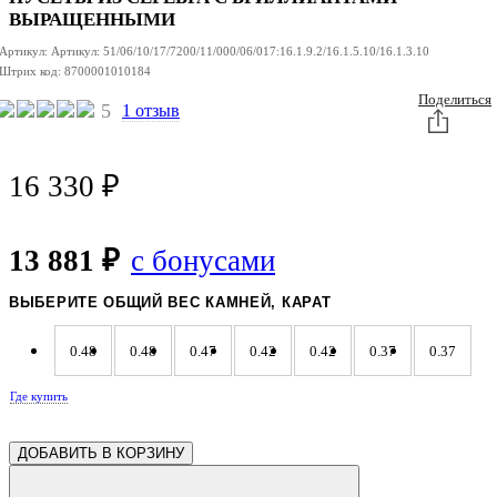
ПОДВЕСКА ИЗ
ИЗ
ИЗ
СЕРЕБРА
СЕРЕБРА
СЕРЕБРА
ВЫРАЩЕННЫМИ
Артикул:
Артикул:
51/06/10/17/7200/11/000/06/017:16.1.9.2/16.1.5.10/16.1.3.10
Штрих код:
8700001010184
Поделиться
5
1 отзыв
16 330
₽
13 881 ₽
с бонусами
ВЫБЕРИТЕ ОБЩИЙ ВЕС КАМНЕЙ, КАРАТ
0.48
0.48
0.47
0.42
0.42
0.37
0.37
Где купить
0.37
0.37
0.37
0.37
0.37
0.37
0.37
ДОБАВИТЬ В КОРЗИНУ
0.37
0.37
0.37
0.37
0.37
0.37
0.37