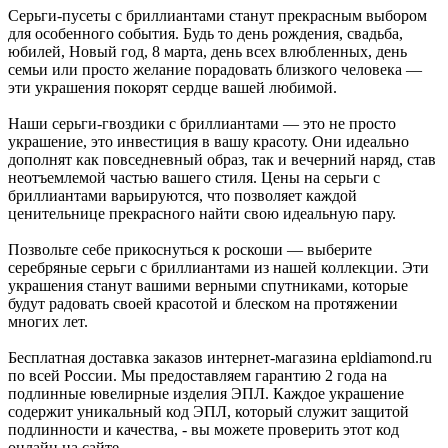
Серьги-пусеты с бриллиантами станут прекрасным выбором
для особенного события. Будь то день рождения, свадьба,
юбилей, Новый год, 8 марта, день всех влюбленных, день
семьи или просто желание порадовать близкого человека —
эти украшения покорят сердце вашей любимой.
Наши серьги-гвоздики с бриллиантами — это не просто
украшение, это инвестиция в вашу красоту. Они идеально
дополнят как повседневный образ, так и вечерний наряд, став
неотъемлемой частью вашего стиля. Цены на серьги с
бриллиантами варьируются, что позволяет каждой
ценительнице прекрасного найти свою идеальную пару.
Позвольте себе прикоснуться к роскоши — выберите
серебряные серьги с бриллиантами из нашей коллекции. Эти
украшения станут вашими верными спутниками, которые
будут радовать своей красотой и блеском на протяжении
многих лет.
Бесплатная доставка заказов интернет-магазина epldiamond.ru
по всей России. Мы предоставляем гарантию 2 года на
подлинные ювелирные изделия ЭПЛ. Каждое украшение
содержит уникальный код ЭПЛ, который служит защитой
подлинности и качества, - вы можете проверить этот код
онлайн на сайте.