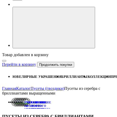
Товар добавлен в корзину
Перейти в корзину
Продолжить покупки
ЮВЕЛИРНЫЕ УКРАШЕНИЯ
БРИЛЛИАНТЫ
КОЛЛЕКЦИИ
ПР
Главная
Каталог
Пусеты (гвоздики)
Пусеты из серебра с
бриллиантами выращенными
УКРАШЕНИЕ
УКРАШЕНИЕ
УКРАШЕНИЕ
ИЗ ЭТОГО
ИЗ ЭТОГО
ИЗ ЭТОГО
КОМПЛЕКТА:
КОМПЛЕКТА:
КОМПЛЕКТА:
КЛАССИЧЕСКАЯ
КОЛЬЦО
СЕРЬГИ
ПУСЕТЫ ИЗ СЕРЕБРА С БРИЛЛИАНТАМИ