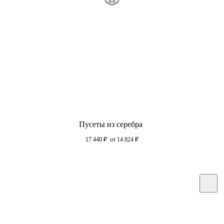
Пусеты из серебра
17 440
₽
от 14 824
₽