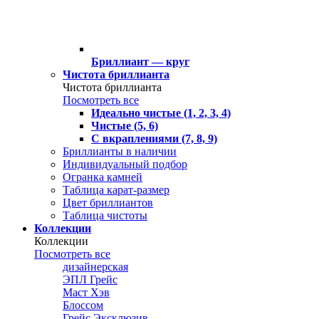
Бриллиант — круг
Чистота бриллианта
Чистота бриллианта
Посмотреть все
Идеально чистые (1, 2, 3, 4)
Чистые (5, 6)
С вкраплениями (7, 8, 9)
Бриллианты в наличии
Индивидуальный подбор
Огранка камней
Таблица карат-размер
Цвет бриллиантов
Таблица чистоты
Коллекции
Коллекции
Посмотреть все
дизайнерская
ЭПЛ Грейс
Маст Хэв
Блоссом
Грейс Эксклюзив