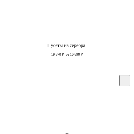
Пусеты из серебра
19 870
₽
от 16 890
₽