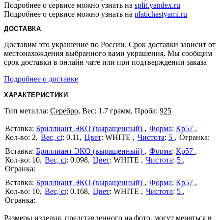
Подробнее о сервисе можно узнать на
split.yandex.ru
Подробнее о сервисе можно узнать на
platichastyami.ru
ДОСТАВКА
Доставим это украшение по России. Срок доставки зависит от
местонахождения выбранного вами украшения. Мы сообщим
срок доставки в онлайн чате или при подтверждении заказа
Подробнее о доставке
ХАРАКТЕРИСТИКИ
Тип металла:
Серебро
, Вес: 1.7 грамм, Проба:
925
Бриллиант ЭКО (выращенный)
Форма
:
Кр57
2
Вес, ct
:
0.11
Цвет
:
WHITE
Чистота
:
5
Бриллиант ЭКО (выращенный)
Форма
:
Кр57
10
Вес, ct
:
0.098
Цвет
:
WHITE
Чистота
:
5
Бриллиант ЭКО (выращенный)
Форма
:
Кр57
10
Вес, ct
:
0.168
Цвет
:
WHITE
Чистота
:
5
Размеры изделия, представленного на фото, могут меняться в