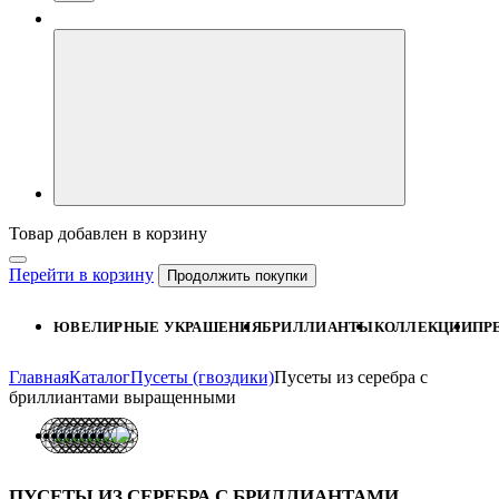
Товар добавлен в корзину
Перейти в корзину
Продолжить покупки
ЮВЕЛИРНЫЕ УКРАШЕНИЯ
БРИЛЛИАНТЫ
КОЛЛЕКЦИИ
ПР
Главная
Каталог
Пусеты (гвоздики)
Пусеты из серебра с
бриллиантами выращенными
ПУСЕТЫ ИЗ СЕРЕБРА С БРИЛЛИАНТАМИ