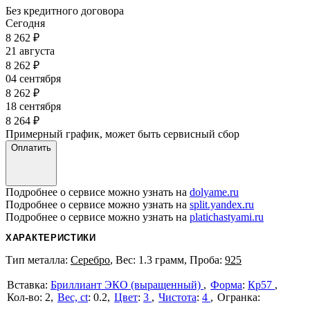
Без кредитного договора
Сегодня
8 262
₽
21 августа
8 262
₽
04 сентября
8 262
₽
18 сентября
8 264
₽
Примерный график, может быть сервисный сбор
Оплатить
Подробнее о сервисе можно узнать на
dolyame.ru
Подробнее о сервисе можно узнать на
split.yandex.ru
Подробнее о сервисе можно узнать на
platichastyami.ru
ХАРАКТЕРИСТИКИ
Тип металла:
Серебро
, Вес: 1.3 грамм, Проба:
925
Бриллиант ЭКО (выращенный)
Форма
:
Кр57
2
Вес, ct
:
0.2
Цвет
:
3
Чистота
:
4