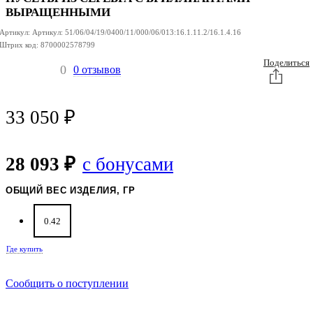
ВЫРАЩЕННЫМИ
Артикул:
Артикул:
51/06/04/19/0400/11/000/06/013:16.1.11.2/16.1.4.16
Штрих код:
8700002578799
Поделиться
0
0 отзывов
33 050
₽
28 093 ₽
с бонусами
ОБЩИЙ ВЕС ИЗДЕЛИЯ, ГР
0.42
Где купить
Сообщить о поступлении