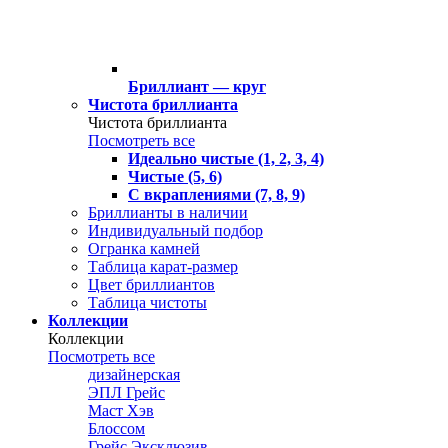
Бриллиант — круг
Чистота бриллианта
Чистота бриллианта
Посмотреть все
Идеально чистые (1, 2, 3, 4)
Чистые (5, 6)
С вкраплениями (7, 8, 9)
Бриллианты в наличии
Индивидуальный подбор
Огранка камней
Таблица карат-размер
Цвет бриллиантов
Таблица чистоты
Коллекции
Коллекции
Посмотреть все
дизайнерская
ЭПЛ Грейс
Маст Хэв
Блоссом
Грейс Эксклюзив