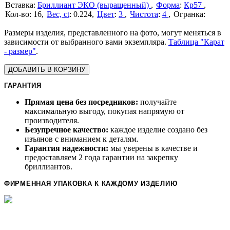
Бриллиант ЭКО (выращенный)
Форма
:
Кр57
16
Вес, ct
:
0.224
Цвет
:
3
Чистота
:
4
Размеры изделия, представленного на фото, могут меняться в
зависимости от выбранного вами экземпляра.
Таблица "Карат
- размер"
.
ДОБАВИТЬ В КОРЗИНУ
ГАРАНТИЯ
Прямая цена без посредников:
получайте
максимальную выгоду, покупая напрямую от
производителя.
Безупречное качество:
каждое изделие создано без
изъянов с вниманием к деталям.
Гарантия надежности:
мы уверены в качестве и
предоставляем 2 года гарантии на закрепку
бриллиантов.
ФИРМЕННАЯ УПАКОВКА К КАЖДОМУ ИЗДЕЛИЮ