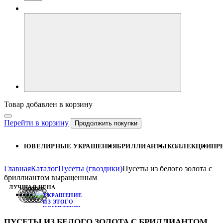
Товар добавлен в корзину
Перейти в корзину
Продолжить покупки
ЮВЕЛИРНЫЕ УКРАШЕНИЯ
БРИЛЛИАНТЫ
КОЛЛЕКЦИИ
ПР
Главная
Каталог
Пусеты (гвоздики)
Пусеты из белого золота с
бриллиантом выращенным
ЛУЧШАЯ ЦЕНА
УКРАШЕНИЕ
ИЗ ЭТОГО
КОМПЛЕКТА:
КОЛЬЦО
ПУСЕТЫ ИЗ БЕЛОГО ЗОЛОТА С БРИЛЛИАНТОМ