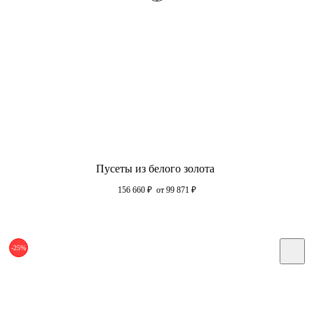
Пусеты из белого золота
156 660
₽
от 99 871
₽
-25%