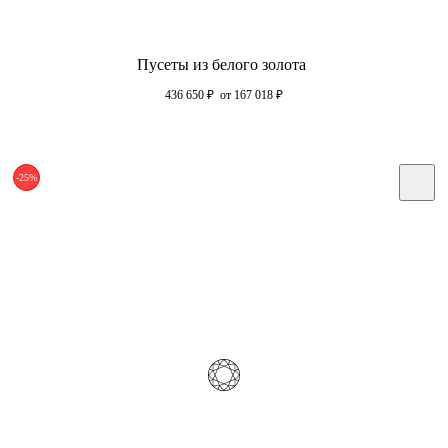
Пусеты из белого золота
436 650
₽
от 167 018
₽
-25%