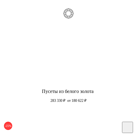
Пусеты из белого золота
283 330
₽
от 180 622
₽
-25%