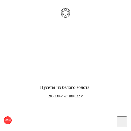
Пусеты из белого золота
283 330
₽
от 180 622
₽
-25%