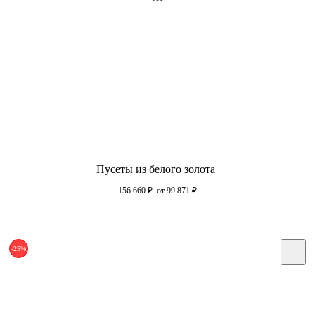
Пусеты из белого золота
156 660
₽
от 99 871
₽
-25%