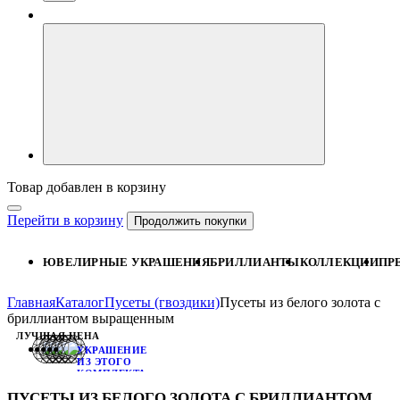
Товар добавлен в корзину
Перейти в корзину
Продолжить покупки
ЮВЕЛИРНЫЕ УКРАШЕНИЯ
БРИЛЛИАНТЫ
КОЛЛЕКЦИИ
ПР
Главная
Каталог
Пусеты (гвоздики)
Пусеты из белого золота с
бриллиантом выращенным
ЛУЧШАЯ ЦЕНА
УКРАШЕНИЕ
ИЗ ЭТОГО
КОМПЛЕКТА:
КОЛЬЦО
ПУСЕТЫ ИЗ БЕЛОГО ЗОЛОТА С БРИЛЛИАНТОМ