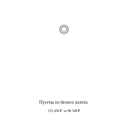
Пусеты из белого золота
151 450
₽
от 96 549
₽