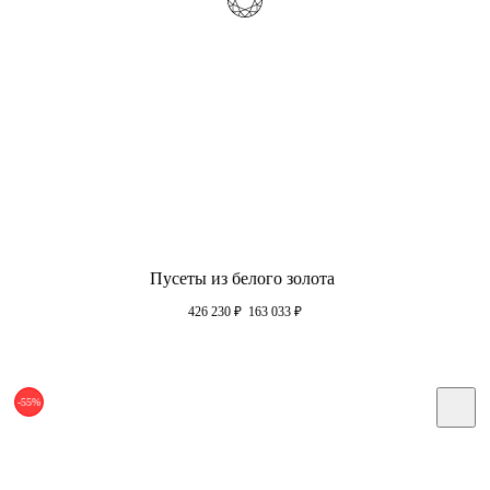
Пусеты из белого золота
426 230
₽
163 033
₽
-55%