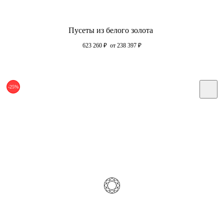
Пусеты из белого золота
623 260
₽
от 238 397
₽
-25%