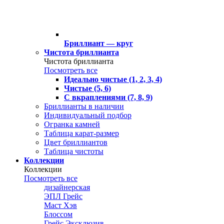
Бриллиант — круг
Чистота бриллианта
Чистота бриллианта
Посмотреть все
Идеально чистые (1, 2, 3, 4)
Чистые (5, 6)
С вкраплениями (7, 8, 9)
Бриллианты в наличии
Индивидуальный подбор
Огранка камней
Таблица карат-размер
Цвет бриллиантов
Таблица чистоты
Коллекции
Коллекции
Посмотреть все
дизайнерская
ЭПЛ Грейс
Маст Хэв
Блоссом
Грейс Эксклюзив