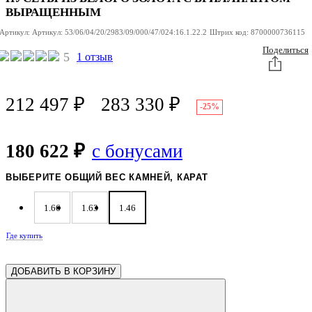
ВЫРАЩЕННЫМ
Артикул:
Артикул:
53/06/04/20/2983/09/000/47/024:16.1.22.2
Штрих код:
8700000736115
Поделиться
5
1 отзыв
212 497
₽
283 330
₽
-25%
180 622 ₽
с бонусами
ВЫБЕРИТЕ ОБЩИЙ ВЕС КАМНЕЙ, КАРАТ
1.66
1.63
1.46
Где купить
ДОБАВИТЬ В КОРЗИНУ