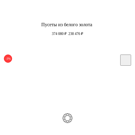
Пусеты из белого золота
374 080
₽
238 476
₽
-3%