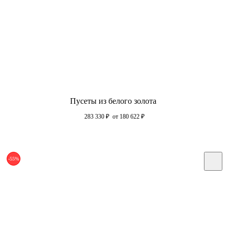
Пусеты из белого золота
283 330
₽
от 180 622
₽
-55%