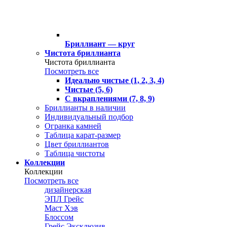
Бриллиант — круг
Чистота бриллианта
Чистота бриллианта
Посмотреть все
Идеально чистые (1, 2, 3, 4)
Чистые (5, 6)
С вкраплениями (7, 8, 9)
Бриллианты в наличии
Индивидуальный подбор
Огранка камней
Таблица карат-размер
Цвет бриллиантов
Таблица чистоты
Коллекции
Коллекции
Посмотреть все
дизайнерская
ЭПЛ Грейс
Маст Хэв
Блоссом
Грейс Эксклюзив