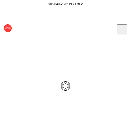
505 040
₽
от 193 178
₽
-55%