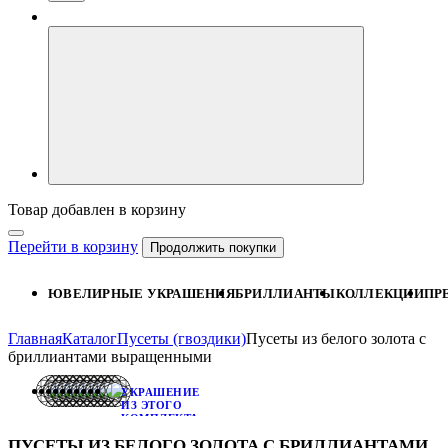
Товар добавлен в корзину
Перейти в корзину
Продолжить покупки
ЮВЕЛИРНЫЕ УКРАШЕНИЯ
БРИЛЛИАНТЫ
КОЛЛЕКЦИИ
ПР
Главная
Каталог
Пусеты (гвоздики)
Пусеты из белого золота с
бриллиантами выращенными
УКРАШЕНИЕ
ИЗ ЭТОГО
КОМПЛЕКТА:
БРАСЛЕТ
ПУСЕТЫ ИЗ БЕЛОГО ЗОЛОТА С БРИЛЛИАНТАМИ