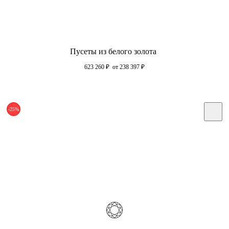
Пусеты из белого золота
623 260
₽
от 238 397
₽
-25%