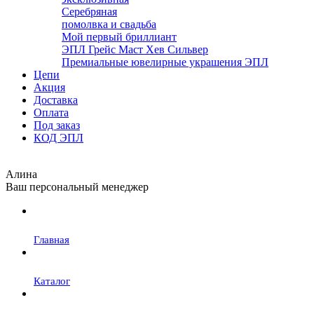
Серебряная
помолвка и свадьба
Мой первый бриллиант
ЭПЛ Грейс Маст Хев Сильвер
Премиальные ювелирные украшения ЭПЛ
Цепи
Акция
Доставка
Оплата
Под заказ
КОД ЭПЛ
Алина
Ваш персональный менеджер
Главная
Каталог