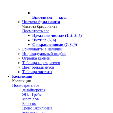
Бриллиант — круг
Чистота бриллианта
Чистота бриллианта
Посмотреть все
Идеально чистые (1, 2, 3, 4)
Чистые (5, 6)
С вкраплениями (7, 8, 9)
Бриллианты в наличии
Индивидуальный подбор
Огранка камней
Таблица карат-размер
Цвет бриллиантов
Таблица чистоты
Коллекции
Коллекции
Посмотреть все
дизайнерская
ЭПЛ Грейс
Маст Хэв
Блоссом
Грейс Эксклюзив
эксклюзивная