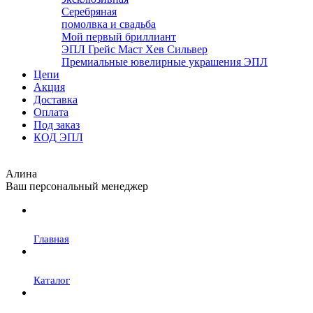
Серебряная
помолвка и свадьба
Мой первый бриллиант
ЭПЛ Грейс Маст Хев Сильвер
Премиальные ювелирные украшения ЭПЛ
Цепи
Акция
Доставка
Оплата
Под заказ
КОД ЭПЛ
Алина
Ваш персональный менеджер
Главная
Каталог