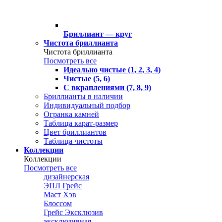
Бриллиант — круг
Чистота бриллианта
Чистота бриллианта
Посмотреть все
Идеально чистые (1, 2, 3, 4)
Чистые (5, 6)
С вкраплениями (7, 8, 9)
Бриллианты в наличии
Индивидуальный подбор
Огранка камней
Таблица карат-размер
Цвет бриллиантов
Таблица чистоты
Коллекции
Коллекции
Посмотреть все
дизайнерская
ЭПЛ Грейс
Маст Хэв
Блоссом
Грейс Эксклюзив
эксклюзивная