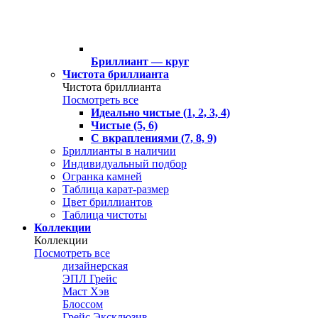
Бриллиант — круг
Чистота бриллианта
Чистота бриллианта
Посмотреть все
Идеально чистые (1, 2, 3, 4)
Чистые (5, 6)
С вкраплениями (7, 8, 9)
Бриллианты в наличии
Индивидуальный подбор
Огранка камней
Таблица карат-размер
Цвет бриллиантов
Таблица чистоты
Коллекции
Коллекции
Посмотреть все
дизайнерская
ЭПЛ Грейс
Маст Хэв
Блоссом
Грейс Эксклюзив