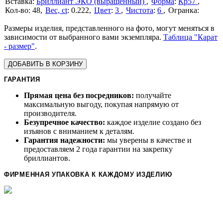
Бриллиант ЭКО (выращенный)
Форма
:
Кр57
48
Вес, ct
:
0.222
Цвет
:
3
Чистота
:
6
Размеры изделия, представленного на фото, могут меняться в
зависимости от выбранного вами экземпляра.
Таблица "Карат
- размер"
.
ДОБАВИТЬ В КОРЗИНУ
ГАРАНТИЯ
Прямая цена без посредников:
получайте
максимальную выгоду, покупая напрямую от
производителя.
Безупречное качество:
каждое изделие создано без
изъянов с вниманием к деталям.
Гарантия надежности:
мы уверены в качестве и
предоставляем 2 года гарантии на закрепку
бриллиантов.
ФИРМЕННАЯ УПАКОВКА К КАЖДОМУ ИЗДЕЛИЮ