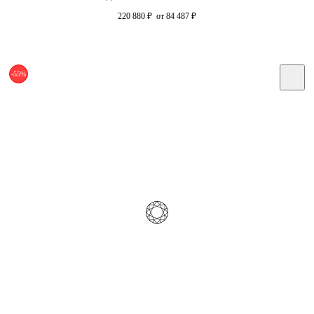
220 880
₽
от 84 487
₽
-55%