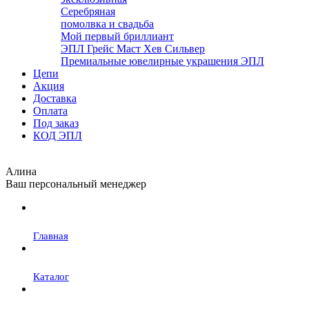
Серебряная
помолвка и свадьба
Мой первый бриллиант
ЭПЛ Грейс Маст Хев Сильвер
Премиальные ювелирные украшения ЭПЛ
Цепи
Акция
Доставка
Оплата
Под заказ
КОД ЭПЛ
Алина
Ваш персональный менеджер
Главная
Каталог