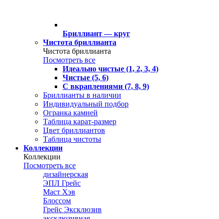
Бриллиант — круг
Чистота бриллианта
Чистота бриллианта
Посмотреть все
Идеально чистые (1, 2, 3, 4)
Чистые (5, 6)
С вкраплениями (7, 8, 9)
Бриллианты в наличии
Индивидуальный подбор
Огранка камней
Таблица карат-размер
Цвет бриллиантов
Таблица чистоты
Коллекции
Коллекции
Посмотреть все
дизайнерская
ЭПЛ Грейс
Маст Хэв
Блоссом
Грейс Эксклюзив
эксклюзивная