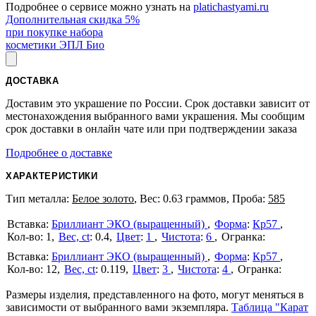
Подробнее о сервисе можно узнать на
platichastyami.ru
Дополнительная скидка 5%
при покупке набора
косметики ЭПЛ Био
ДОСТАВКА
Доставим это украшение по России. Срок доставки зависит от
местонахождения выбранного вами украшения. Мы сообщим
срок доставки в онлайн чате или при подтверждении заказа
Подробнее о доставке
ХАРАКТЕРИСТИКИ
Тип металла:
Белое золото
, Вес: 0.63 граммов, Проба:
585
Бриллиант ЭКО (выращенный)
Форма
:
Кр57
1
Вес, ct
:
0.4
Цвет
:
1
Чистота
:
6
Бриллиант ЭКО (выращенный)
Форма
:
Кр57
12
Вес, ct
:
0.119
Цвет
:
3
Чистота
:
4
Размеры изделия, представленного на фото, могут меняться в
зависимости от выбранного вами экземпляра.
Таблица "Карат