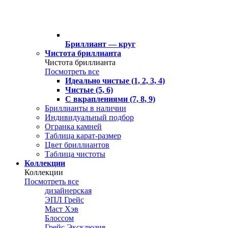
Бриллиант — круг
Чистота бриллианта
Чистота бриллианта
Посмотреть все
Идеально чистые (1, 2, 3, 4)
Чистые (5, 6)
С вкраплениями (7, 8, 9)
Бриллианты в наличии
Индивидуальный подбор
Огранка камней
Таблица карат-размер
Цвет бриллиантов
Таблица чистоты
Коллекции
Коллекции
Посмотреть все
дизайнерская
ЭПЛ Грейс
Маст Хэв
Блоссом
Грейс Эксклюзив