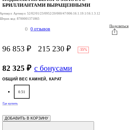
БРИЛЛИАНТАМИ ВЫРАЩЕННЫМИ
Артикул:
Артикул:
52/02/01/23/0952/20/000/47/006:16.1.19.1/16.1.3.12
Штрих код:
8700001371865
Поделиться
0
0 отзывов
96 853
₽
215 230
₽
-55%
82 325 ₽
с бонусами
ОБЩИЙ ВЕС КАМНЕЙ, КАРАТ
0.51
Где купить
ДОБАВИТЬ В КОРЗИНУ