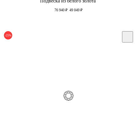
Подвеска из белого золота
76 940
₽
49 049
₽
-25%