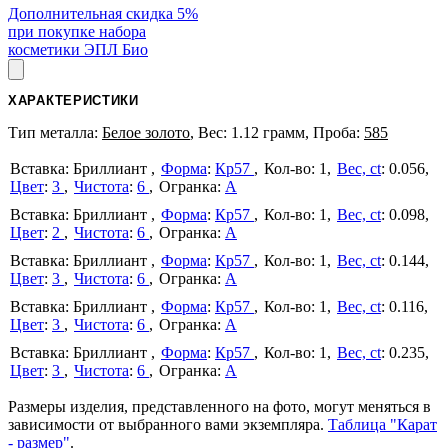
Дополнительная скидка 5%
при покупке набора
косметики ЭПЛ Био
ХАРАКТЕРИСТИКИ
Тип металла:
Белое золото
, Вес: 1.12 грамм, Проба:
585
Бриллиант
Форма
:
Кр57
1
Вес, ct
:
0.056
Цвет
:
3
Чистота
:
6
А
Бриллиант
Форма
:
Кр57
1
Вес, ct
:
0.098
Цвет
:
2
Чистота
:
6
А
Бриллиант
Форма
:
Кр57
1
Вес, ct
:
0.144
Цвет
:
3
Чистота
:
6
А
Бриллиант
Форма
:
Кр57
1
Вес, ct
:
0.116
Цвет
:
3
Чистота
:
6
А
Бриллиант
Форма
:
Кр57
1
Вес, ct
:
0.235
Цвет
:
3
Чистота
:
6
А
Размеры изделия, представленного на фото, могут меняться в
зависимости от выбранного вами экземпляра.
Таблица "Карат
- размер"
.