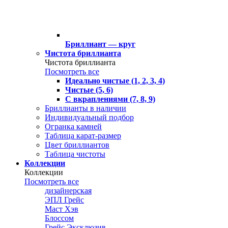
Бриллиант — круг
Чистота бриллианта
Чистота бриллианта
Посмотреть все
Идеально чистые (1, 2, 3, 4)
Чистые (5, 6)
С вкраплениями (7, 8, 9)
Бриллианты в наличии
Индивидуальный подбор
Огранка камней
Таблица карат-размер
Цвет бриллиантов
Таблица чистоты
Коллекции
Коллекции
Посмотреть все
дизайнерская
ЭПЛ Грейс
Маст Хэв
Блоссом
Грейс Эксклюзив