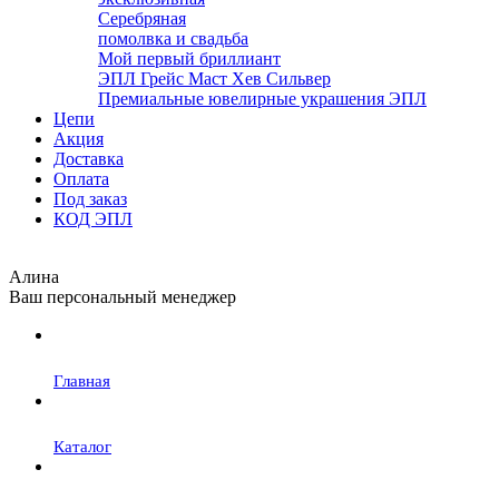
Серебряная
помолвка и свадьба
Мой первый бриллиант
ЭПЛ Грейс Маст Хев Сильвер
Премиальные ювелирные украшения ЭПЛ
Цепи
Акция
Доставка
Оплата
Под заказ
КОД ЭПЛ
Алина
Ваш персональный менеджер
Главная
Каталог