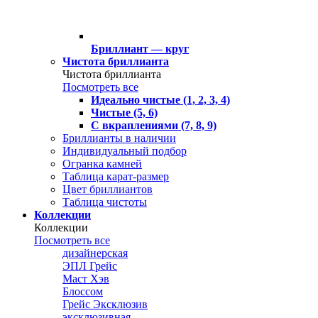
Бриллиант — круг
Чистота бриллианта
Чистота бриллианта
Посмотреть все
Идеально чистые (1, 2, 3, 4)
Чистые (5, 6)
С вкраплениями (7, 8, 9)
Бриллианты в наличии
Индивидуальный подбор
Огранка камней
Таблица карат-размер
Цвет бриллиантов
Таблица чистоты
Коллекции
Коллекции
Посмотреть все
дизайнерская
ЭПЛ Грейс
Маст Хэв
Блоссом
Грейс Эксклюзив
эксклюзивная