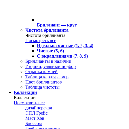
Бриллиант — круг
Чистота бриллианта
Чистота бриллианта
Посмотреть все
Идеально чистые (1, 2, 3, 4)
Чистые (5, 6)
С вкраплениями (7, 8, 9)
Бриллианты в наличии
Индивидуальный подбор
Огранка камней
Таблица карат-размер
Цвет бриллиантов
Таблица чистоты
Коллекции
Коллекции
Посмотреть все
дизайнерская
ЭПЛ Грейс
Маст Хэв
Блоссом
Грейс Эксклюзив