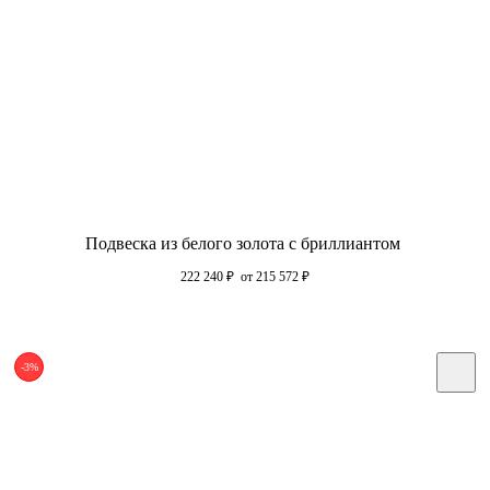
Подвеска из белого золота с бриллиантом
222 240
₽
от 215 572
₽
-3%