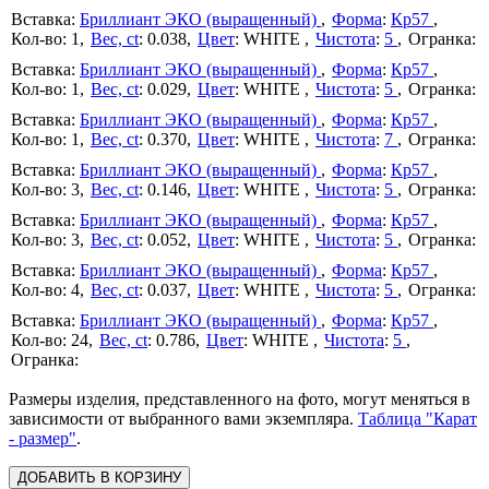
Бриллиант ЭКО (выращенный)
Форма
:
Кр57
1
Вес, ct
:
0.038
Цвет
:
WHITE
Чистота
:
5
Бриллиант ЭКО (выращенный)
Форма
:
Кр57
1
Вес, ct
:
0.029
Цвет
:
WHITE
Чистота
:
5
Бриллиант ЭКО (выращенный)
Форма
:
Кр57
1
Вес, ct
:
0.370
Цвет
:
WHITE
Чистота
:
7
Бриллиант ЭКО (выращенный)
Форма
:
Кр57
3
Вес, ct
:
0.146
Цвет
:
WHITE
Чистота
:
5
Бриллиант ЭКО (выращенный)
Форма
:
Кр57
3
Вес, ct
:
0.052
Цвет
:
WHITE
Чистота
:
5
Бриллиант ЭКО (выращенный)
Форма
:
Кр57
4
Вес, ct
:
0.037
Цвет
:
WHITE
Чистота
:
5
Бриллиант ЭКО (выращенный)
Форма
:
Кр57
24
Вес, ct
:
0.786
Цвет
:
WHITE
Чистота
:
5
Размеры изделия, представленного на фото, могут меняться в
зависимости от выбранного вами экземпляра.
Таблица "Карат
- размер"
.
ДОБАВИТЬ В КОРЗИНУ