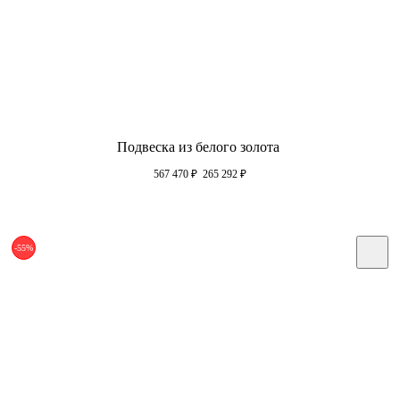
Подвеска из белого золота
567 470
₽
265 292
₽
-55%