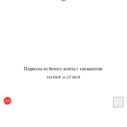
Подвеска из белого золота с танзанитом
619 830
₽
от 237 085
₽
-55%