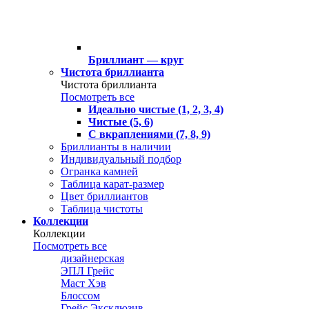
Бриллиант — круг
Чистота бриллианта
Чистота бриллианта
Посмотреть все
Идеально чистые (1, 2, 3, 4)
Чистые (5, 6)
С вкраплениями (7, 8, 9)
Бриллианты в наличии
Индивидуальный подбор
Огранка камней
Таблица карат-размер
Цвет бриллиантов
Таблица чистоты
Коллекции
Коллекции
Посмотреть все
дизайнерская
ЭПЛ Грейс
Маст Хэв
Блоссом
Грейс Эксклюзив