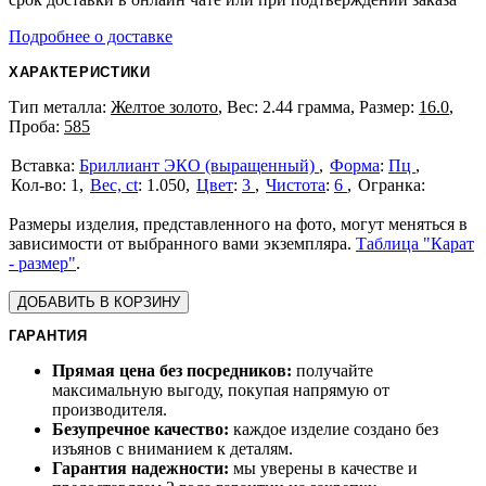
Подробнее о доставке
ХАРАКТЕРИСТИКИ
Тип металла:
Желтое золото
, Вес: 2.44 грамма, Размер:
16.0
,
Проба:
585
Бриллиант ЭКО (выращенный)
Форма
:
Пц
1
Вес, ct
:
1.050
Цвет
:
3
Чистота
:
6
Размеры изделия, представленного на фото, могут меняться в
зависимости от выбранного вами экземпляра.
Таблица "Карат
- размер"
.
ДОБАВИТЬ В КОРЗИНУ
ГАРАНТИЯ
Прямая цена без посредников:
получайте
максимальную выгоду, покупая напрямую от
производителя.
Безупречное качество:
каждое изделие создано без
изъянов с вниманием к деталям.
Гарантия надежности:
мы уверены в качестве и