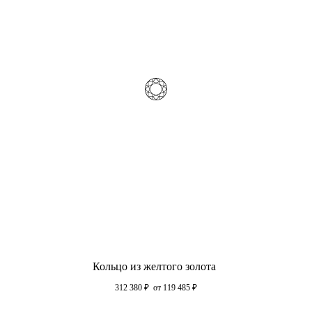
Кольцо из желтого золота
312 380
₽
от 119 485
₽