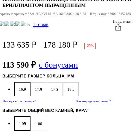
БРИЛЛИАНТОМ ВЫРАЩЕННЫМ
Артикул:
Артикул:
53/01/10/23/1151/52/160/03/024:16.3.25.1
Штрих код:
8700002457155
Поделиться
5
1 отзыв
133 635
₽
178 180
₽
-25%
113 590 ₽
с бонусами
ВЫБЕРИТЕ РАЗМЕР КОЛЬЦА, ММ
16.0
17.0
17.5
18.5
Нет нужного размера?
Как определить размер?
ВЫБЕРИТЕ ОБЩИЙ ВЕС КАМНЕЙ, КАРАТ
1.05
1.00