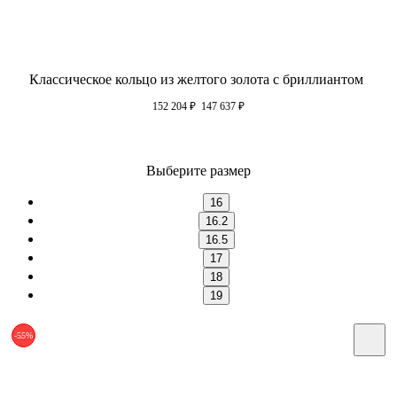
Классическое кольцо из желтого золота с бриллиантом
152 204
₽
147 637
₽
Выберите размер
16
16.2
16.5
17
18
19
-55%