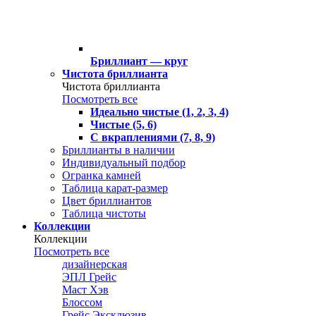
Бриллиант — круг
Чистота бриллианта
Чистота бриллианта
Посмотреть все
Идеально чистые (1, 2, 3, 4)
Чистые (5, 6)
С вкраплениями (7, 8, 9)
Бриллианты в наличии
Индивидуальный подбор
Огранка камней
Таблица карат-размер
Цвет бриллиантов
Таблица чистоты
Коллекции
Коллекции
Посмотреть все
дизайнерская
ЭПЛ Грейс
Маст Хэв
Блоссом
Грейс Эксклюзив