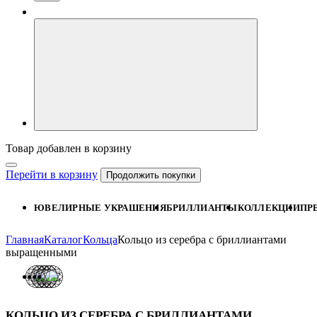
Товар добавлен в корзину
Перейти в корзину
Продолжить покупки
ЮВЕЛИРНЫЕ УКРАШЕНИЯ
БРИЛЛИАНТЫ
КОЛЛЕКЦИИ
ПР
Главная
Каталог
Кольца
Кольцо из серебра с бриллиантами
выращенными
КОЛЬЦО ИЗ СЕРЕБРА С БРИЛЛИАНТАМИ