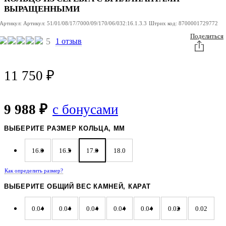
ВЫРАЩЕННЫМИ
Артикул:
Артикул:
51/01/08/17/7000/09/170/06/032:16.1.3.3
Штрих код:
8700001729772
Поделиться
5
1 отзыв
11 750
₽
9 988 ₽
с бонусами
ВЫБЕРИТЕ РАЗМЕР КОЛЬЦА, ММ
16.0
16.5
17.0
18.0
Как определить размер?
ВЫБЕРИТЕ ОБЩИЙ ВЕС КАМНЕЙ, КАРАТ
0.04
0.04
0.04
0.04
0.04
0.02
0.02