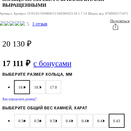
ИЗ
СЕРЕБРА
ВЫРАЩЕННЫМИ
Артикул:
Артикул:
51/01/01/19/0800/11/160/06/023:16.1.7.14
Штрих код:
8700002171471
Поделиться
5
1 отзыв
20 130
₽
17 111 ₽
с бонусами
ВЫБЕРИТЕ РАЗМЕР КОЛЬЦА, ММ
16.0
16.5
17.0
Как определить размер?
ВЫБЕРИТЕ ОБЩИЙ ВЕС КАМНЕЙ, КАРАТ
0.56
0.56
0.53
0.43
0.43
0.43
0.43