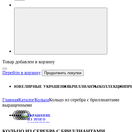
Товар добавлен в корзину
Перейти в корзину
Продолжить покупки
ЮВЕЛИРНЫЕ УКРАШЕНИЯ
БРИЛЛИАНТЫ
КОЛЛЕКЦИИ
ПР
Главная
Каталог
Кольца
Кольцо из серебра с бриллиантами
выращенными
УКРАШЕНИЕ
ИЗ ЭТОГО
КОМПЛЕКТА:
СЕРЬГИ
КОЛЬЦО ИЗ СЕРЕБРА С БРИЛЛИАНТАМИ