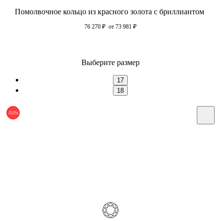
Помолвочное кольцо из красного золота с бриллиантом
76 270
₽
от 73 981
₽
Выберите размер
17
18
-55%