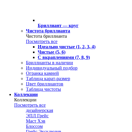
Бриллиант — круг
Чистота бриллианта
Чистота бриллианта
Посмотреть все
Идеально чистые (1, 2, 3, 4)
Чистые (5, 6)
С вкраплениями (7, 8, 9)
Бриллианты в наличии
Индивидуальный подбор
Огранка камней
Таблица карат-размер
Цвет бриллиантов
Таблица чистоты
Коллекции
Коллекции
Посмотреть все
дизайнерская
ЭПЛ Грейс
Маст Хэв
Блоссом
Грейс Эксклюзив