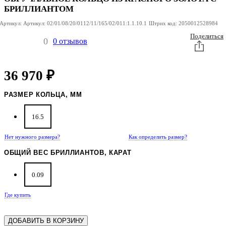
БРИЛЛИАНТОМ
Артикул:
Артикул:
02/01/08/20/0112/11/165/02/011:1.1.10.1
Штрих код:
2050012528984
Поделиться
0
0 отзывов
36 970
₽
РАЗМЕР КОЛЬЦА, ММ
16.5
Нет нужного размера?
Как определить размер?
ОБЩИЙ ВЕС БРИЛЛИАНТОВ, КАРАТ
0.09
Где купить
ДОБАВИТЬ В КОРЗИНУ