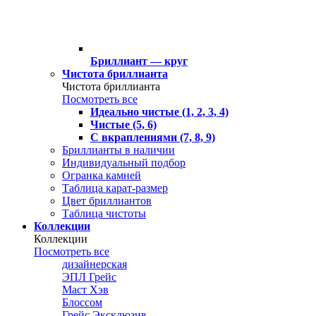
Бриллиант — круг
Чистота бриллианта
Чистота бриллианта
Посмотреть все
Идеально чистые (1, 2, 3, 4)
Чистые (5, 6)
С вкраплениями (7, 8, 9)
Бриллианты в наличии
Индивидуальный подбор
Огранка камней
Таблица карат-размер
Цвет бриллиантов
Таблица чистоты
Коллекции
Коллекции
Посмотреть все
дизайнерская
ЭПЛ Грейс
Маст Хэв
Блоссом
Грейс Эксклюзив