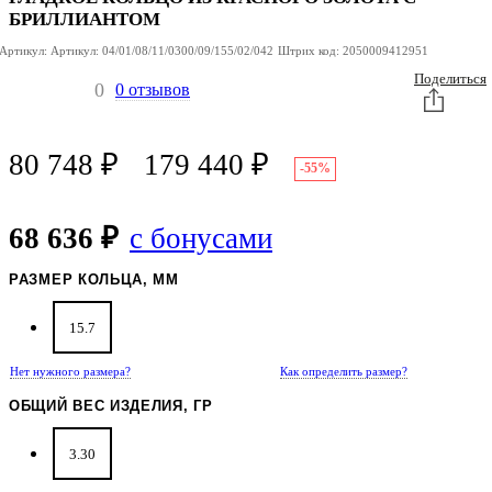
БРИЛЛИАНТОМ
Артикул:
Артикул:
04/01/08/11/0300/09/155/02/042
Штрих код:
2050009412951
Поделиться
0
0 отзывов
80 748
₽
179 440
₽
-55%
68 636 ₽
с бонусами
РАЗМЕР КОЛЬЦА, ММ
15.7
Нет нужного размера?
Как определить размер?
ОБЩИЙ ВЕС ИЗДЕЛИЯ, ГР
3.30