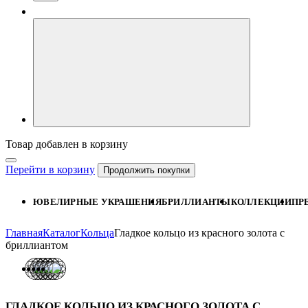
Товар добавлен в корзину
Перейти в корзину
Продолжить покупки
ЮВЕЛИРНЫЕ УКРАШЕНИЯ
БРИЛЛИАНТЫ
КОЛЛЕКЦИИ
ПР
Главная
Каталог
Кольца
Гладкое кольцо из красного золота с
бриллиантом
ГЛАДКОЕ КОЛЬЦО ИЗ КРАСНОГО ЗОЛОТА С