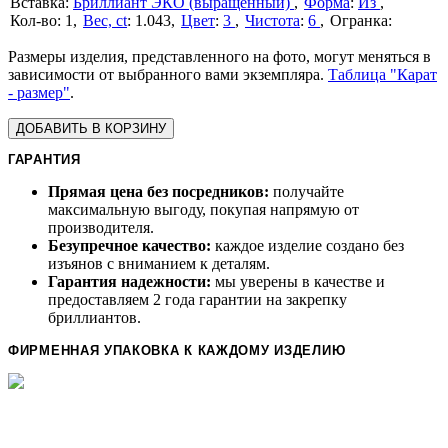
Бриллиант ЭКО (выращенный)
Форма
:
Из
1
Вес, ct
:
1.043
Цвет
:
3
Чистота
:
6
Размеры изделия, представленного на фото, могут меняться в
зависимости от выбранного вами экземпляра.
Таблица "Карат
- размер"
.
ДОБАВИТЬ В КОРЗИНУ
ГАРАНТИЯ
Прямая цена без посредников:
получайте
максимальную выгоду, покупая напрямую от
производителя.
Безупречное качество:
каждое изделие создано без
изъянов с вниманием к деталям.
Гарантия надежности:
мы уверены в качестве и
предоставляем 2 года гарантии на закрепку
бриллиантов.
ФИРМЕННАЯ УПАКОВКА К КАЖДОМУ ИЗДЕЛИЮ