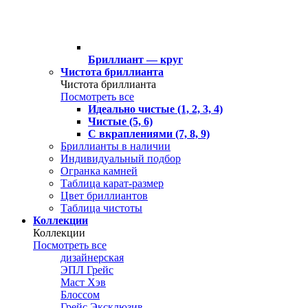
Бриллиант — круг
Чистота бриллианта
Чистота бриллианта
Посмотреть все
Идеально чистые (1, 2, 3, 4)
Чистые (5, 6)
С вкраплениями (7, 8, 9)
Бриллианты в наличии
Индивидуальный подбор
Огранка камней
Таблица карат-размер
Цвет бриллиантов
Таблица чистоты
Коллекции
Коллекции
Посмотреть все
дизайнерская
ЭПЛ Грейс
Маст Хэв
Блоссом
Грейс Эксклюзив