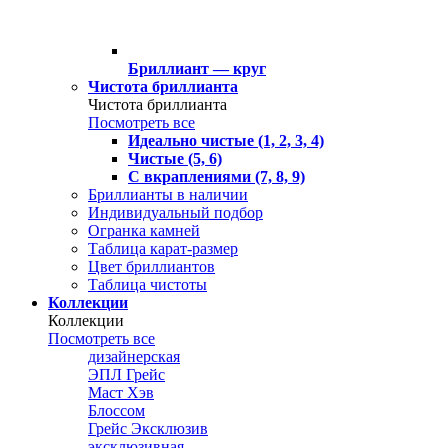
Бриллиант — круг
Чистота бриллианта
Чистота бриллианта
Посмотреть все
Идеально чистые (1, 2, 3, 4)
Чистые (5, 6)
С вкраплениями (7, 8, 9)
Бриллианты в наличии
Индивидуальный подбор
Огранка камней
Таблица карат-размер
Цвет бриллиантов
Таблица чистоты
Коллекции
Коллекции
Посмотреть все
дизайнерская
ЭПЛ Грейс
Маст Хэв
Блоссом
Грейс Эксклюзив
эксклюзивная