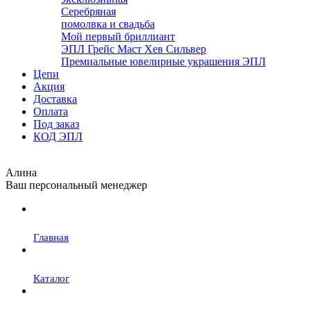
Серебряная
помолвка и свадьба
Мой первый бриллиант
ЭПЛ Грейс Маст Хев Сильвер
Премиальные ювелирные украшения ЭПЛ
Цепи
Акция
Доставка
Оплата
Под заказ
КОД ЭПЛ
Алина
Ваш персональный менеджер
Главная
Каталог