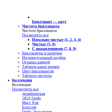
Бриллиант — круг
Чистота бриллианта
Чистота бриллианта
Посмотреть все
Идеально чистые (1, 2, 3, 4)
Чистые (5, 6)
С вкраплениями (7, 8, 9)
Бриллианты в наличии
Индивидуальный подбор
Огранка камней
Таблица карат-размер
Цвет бриллиантов
Таблица чистоты
Коллекции
Коллекции
Посмотреть все
дизайнерская
ЭПЛ Грейс
Маст Хэв
Блоссом
Грейс Эксклюзив