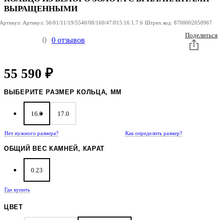
ВЫРАЩЕННЫМИ
Артикул:
Артикул:
56/01/11/19/5540/08/160/47/015:16.1.7.6
Штрих код:
8700002050967
Поделиться
0
0 отзывов
55 590
₽
ВЫБЕРИТЕ РАЗМЕР КОЛЬЦА, ММ
16.0
17.0
Нет нужного размера?
Как определить размер?
ОБЩИЙ ВЕС КАМНЕЙ, КАРАТ
0.23
Где купить
ЦВЕТ