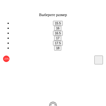
Выберите размер
15.5
16
16.5
17
17.5
18
-25%