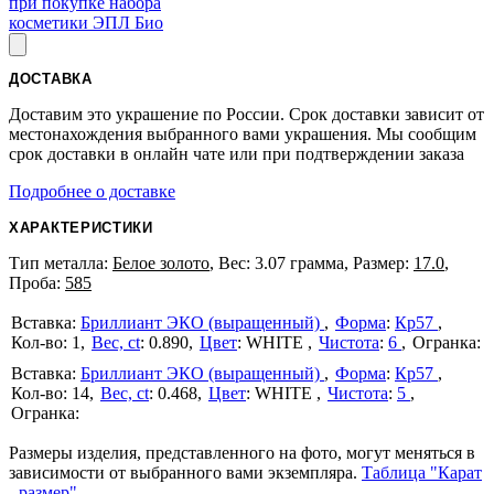
при покупке набора
косметики ЭПЛ Био
ДОСТАВКА
Доставим это украшение по России. Срок доставки зависит от
местонахождения выбранного вами украшения. Мы сообщим
срок доставки в онлайн чате или при подтверждении заказа
Подробнее о доставке
ХАРАКТЕРИСТИКИ
Тип металла:
Белое золото
, Вес: 3.07 грамма, Размер:
17.0
,
Проба:
585
Бриллиант ЭКО (выращенный)
Форма
:
Кр57
1
Вес, ct
:
0.890
Цвет
:
WHITE
Чистота
:
6
Бриллиант ЭКО (выращенный)
Форма
:
Кр57
14
Вес, ct
:
0.468
Цвет
:
WHITE
Чистота
:
5
Размеры изделия, представленного на фото, могут меняться в
зависимости от выбранного вами экземпляра.
Таблица "Карат
- размер"
.