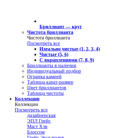
Бриллиант — круг
Чистота бриллианта
Чистота бриллианта
Посмотреть все
Идеально чистые (1, 2, 3, 4)
Чистые (5, 6)
С вкраплениями (7, 8, 9)
Бриллианты в наличии
Индивидуальный подбор
Огранка камней
Таблица карат-размер
Цвет бриллиантов
Таблица чистоты
Коллекции
Коллекции
Посмотреть все
дизайнерская
ЭПЛ Грейс
Маст Хэв
Блоссом
Грейс Эксклюзив