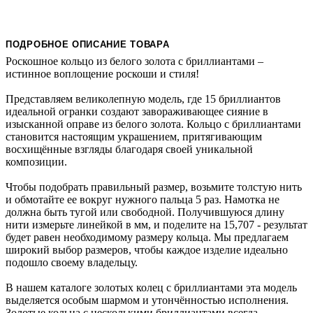
ПОДРОБНОЕ ОПИСАНИЕ ТОВАРА
Роскошное кольцо из белого золота с бриллиантами –
истинное воплощение роскоши и стиля!
Представляем великолепную модель, где 15 бриллиантов
идеальной огранки создают завораживающее сияние в
изысканной оправе из белого золота. Кольцо с бриллиантами
становится настоящим украшением, притягивающим
восхищённые взгляды благодаря своей уникальной
композиции.
Чтобы подобрать правильный размер, возьмите толстую нить
и обмотайте ее вокруг нужного пальца 5 раз. Намотка не
должна быть тугой или свободной. Получившуюся длину
нити измерьте линейкой в мм, и поделите на 15,707 - результат
будет равен необходимому размеру кольца. Мы предлагаем
широкий выбор размеров, чтобы каждое изделие идеально
подошло своему владельцу.
В нашем каталоге золотых колец с бриллиантами эта модель
выделяется особым шармом и утончённостью исполнения.
Золотые кольца с несколькими бриллиантами всегда