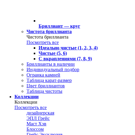
Бриллиант — круг
Чистота бриллианта
Чистота бриллианта
Посмотреть все
Идеально чистые (1, 2, 3, 4)
Чистые (5, 6)
С вкраплениями (7, 8, 9)
Бриллианты в наличии
Индивидуальный подбор
Огранка камней
Таблица карат-размер
Цвет бриллиантов
Таблица чистоты
Коллекции
Коллекции
Посмотреть все
дизайнерская
ЭПЛ Грейс
Маст Хэв
Блоссом
Грейс Эксклюзив