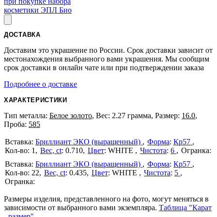
при покупке набора
косметики ЭПЛ Био
ДОСТАВКА
Доставим это украшение по России. Срок доставки зависит от
местонахождения выбранного вами украшения. Мы сообщим
срок доставки в онлайн чате или при подтверждении заказа
Подробнее о доставке
ХАРАКТЕРИСТИКИ
Тип металла:
Белое золото
, Вес: 2.27 грамма, Размер:
16.0
,
Проба:
585
Бриллиант ЭКО (выращенный)
Форма
:
Кр57
1
Вес, ct
:
0.710
Цвет
:
WHITE
Чистота
:
6
Бриллиант ЭКО (выращенный)
Форма
:
Кр57
22
Вес, ct
:
0.435
Цвет
:
WHITE
Чистота
:
5
Размеры изделия, представленного на фото, могут меняться в
зависимости от выбранного вами экземпляра.
Таблица "Карат
- размер"
.