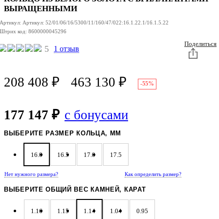
ВЫРАЩЕННЫМИ
Артикул:
Артикул:
52/01/06/16/5300/11/160/47/022:16.1.22.1/16.1.5.22
Штрих код:
8600000045296
Поделиться
5
1 отзыв
208 408
₽
463 130
₽
-55%
177 147 ₽
с бонусами
ВЫБЕРИТЕ РАЗМЕР КОЛЬЦА, ММ
16.0
16.5
17.0
17.5
Нет нужного размера?
Как определить размер?
ВЫБЕРИТЕ ОБЩИЙ ВЕС КАМНЕЙ, КАРАТ
1.16
1.15
1.14
1.04
0.95