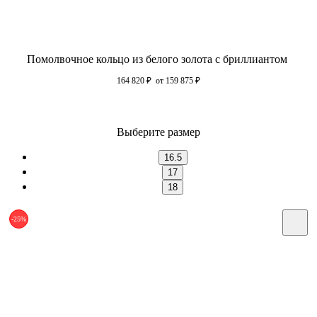
Помолвочное кольцо из белого золота с бриллиантом
164 820
₽
от 159 875
₽
Выберите размер
16.5
17
18
-25%