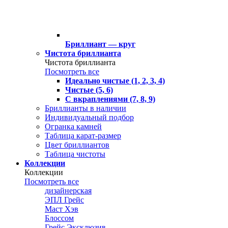
Бриллиант — круг
Чистота бриллианта
Чистота бриллианта
Посмотреть все
Идеально чистые (1, 2, 3, 4)
Чистые (5, 6)
С вкраплениями (7, 8, 9)
Бриллианты в наличии
Индивидуальный подбор
Огранка камней
Таблица карат-размер
Цвет бриллиантов
Таблица чистоты
Коллекции
Коллекции
Посмотреть все
дизайнерская
ЭПЛ Грейс
Маст Хэв
Блоссом
Грейс Эксклюзив