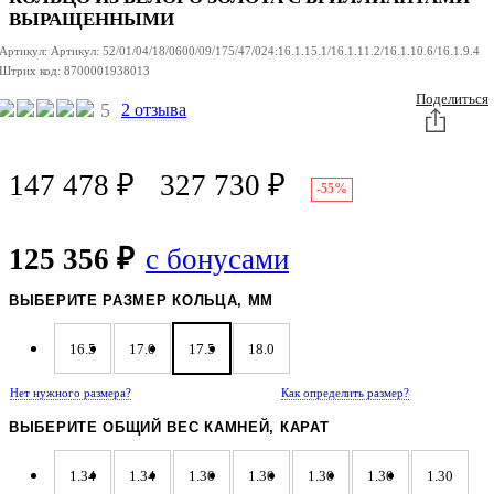
ВЫРАЩЕННЫМИ
Артикул:
Артикул:
52/01/04/18/0600/09/175/47/024:16.1.15.1/16.1.11.2/16.1.10.6/16.1.9.4
Штрих код:
8700001938013
Поделиться
5
2 отзыва
147 478
₽
327 730
₽
-55%
125 356 ₽
с бонусами
ВЫБЕРИТЕ РАЗМЕР КОЛЬЦА, ММ
16.5
17.0
17.5
18.0
Нет нужного размера?
Как определить размер?
ВЫБЕРИТЕ ОБЩИЙ ВЕС КАМНЕЙ, КАРАТ
1.34
1.34
1.30
1.30
1.30
1.30
1.30