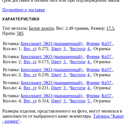
срок доставки в онлайн чате или при подтверждении заказа
Подробнее о доставке
ХАРАКТЕРИСТИКИ
Тип металла:
Белое золото
, Вес: 2.49 грамма, Размер:
17.5
,
Проба:
585
Бриллиант ЭКО (выращенный)
Форма
:
Кр57
1
Вес, ct
:
0.272
Цвет
:
3
Чистота
:
4
Бриллиант ЭКО (выращенный)
Форма
:
Кр57
2
Вес, ct
:
0.173
Цвет
:
3
Чистота
:
4
Бриллиант ЭКО (выращенный)
Форма
:
Кр57
2
Вес, ct
:
0.239
Цвет
:
3
Чистота
:
4
Бриллиант ЭКО (выращенный)
Форма
:
Кр57
4
Вес, ct
:
0.221
Цвет
:
3
Чистота
:
4
Бриллиант ЭКО (выращенный)
Форма
:
Кр57
4
Вес, ct
:
0.314
Цвет
:
3
Чистота
:
5
Размеры изделия, представленного на фото, могут меняться в
зависимости от выбранного вами экземпляра.
Таблица "Карат
- размер"
.