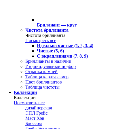
Бриллиант — круг
Чистота бриллианта
Чистота бриллианта
Посмотреть все
Идеально чистые (1, 2, 3, 4)
Чистые (5, 6)
С вкраплениями (7, 8, 9)
Бриллианты в наличии
Индивидуальный подбор
Огранка камней
Таблица карат-размер
Цвет бриллиантов
Таблица чистоты
Коллекции
Коллекции
Посмотреть все
дизайнерская
ЭПЛ Грейс
Маст Хэв
Блоссом
Грейс Эксклюзив