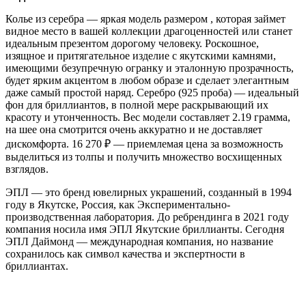
Колье из серебра — яркая модель размером , которая займет
видное место в вашей коллекции драгоценностей или станет
идеальным презентом дорогому человеку. Роскошное,
изящное и притягательное изделие с якутскими камнями,
имеющими безупречную огранку и эталонную прозрачность,
будет ярким акцентом в любом образе и сделает элегантным
даже самый простой наряд. Серебро (925 проба) — идеальный
фон для бриллиантов, в полной мере раскрывающий их
красоту и утонченность. Вес модели составляет 2.19 грамма,
на шее она смотрится очень аккуратно и не доставляет
дискомфорта. 16 270
₽
— приемлемая цена за возможность
выделиться из толпы и получить множество восхищенных
взглядов.
ЭПЛ — это бренд ювелирных украшений, созданный в 1994
году в Якутске, Россия, как Экспериментально-
производственная лаборатория. До ребрендинга в 2021 году
компания носила имя ЭПЛ Якутские бриллианты. Сегодня
ЭПЛ Даймонд — международная компания, но название
сохранилось как символ качества и экспертности в
бриллиантах.