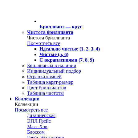
Бриллиант — круг
Чистота бриллианта
Чистота бриллианта
Посмотреть все
Идеально чистые (1, 2, 3, 4)
Чистые (5, 6)
С вкраплениями (7, 8, 9)
Бриллианты в наличии
Индивидуальный подбор
Огранка камней
Таблица карат-размер
Цвет бриллиантов
Таблица чистоты
Коллекции
Коллекции
Посмотреть все
дизайнерская
ЭПЛ Грейс
Маст Хэв
Блоссом
Грейс Эксклюзив