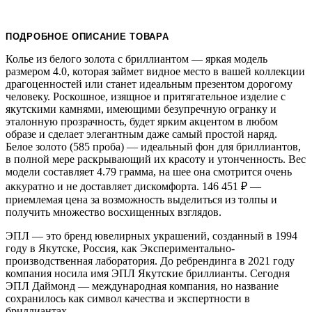
ПОДРОБНОЕ ОПИСАНИЕ ТОВАРА
Колье из белого золота с бриллиантом — яркая модель
размером 4.0, которая займет видное место в вашей коллекции
драгоценностей или станет идеальным презентом дорогому
человеку. Роскошное, изящное и притягательное изделие с
якутскими камнями, имеющими безупречную огранку и
эталонную прозрачность, будет ярким акцентом в любом
образе и сделает элегантным даже самый простой наряд.
Белое золото (585 проба) — идеальный фон для бриллиантов,
в полной мере раскрывающий их красоту и утонченность. Вес
модели составляет 4.79 грамма, на шее она смотрится очень
аккуратно и не доставляет дискомфорта. 146 451
₽
—
приемлемая цена за возможность выделиться из толпы и
получить множество восхищенных взглядов.
ЭПЛ — это бренд ювелирных украшений, созданный в 1994
году в Якутске, Россия, как Экспериментально-
производственная лаборатория. До ребрендинга в 2021 году
компания носила имя ЭПЛ Якутские бриллианты. Сегодня
ЭПЛ Даймонд — международная компания, но название
сохранилось как символ качества и экспертности в
бриллиантах.