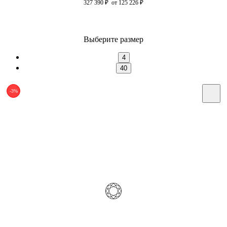
327 390
₽
от 125 226
₽
Выберите размер
4
40
-3%