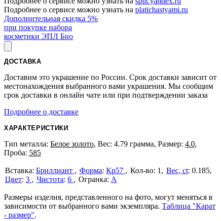
Подробнее о сервисе можно узнать на
split.yandex.ru
Подробнее о сервисе можно узнать на
platichastyami.ru
Дополнительная скидка 5%
при покупке набора
косметики ЭПЛ Био
ДОСТАВКА
Доставим это украшение по России. Срок доставки зависит от
местонахождения выбранного вами украшения. Мы сообщим
срок доставки в онлайн чате или при подтверждении заказа
Подробнее о доставке
ХАРАКТЕРИСТИКИ
Тип металла:
Белое золото
, Вес: 4.79 грамма, Размер:
4.0
,
Проба:
585
Бриллиант
Форма
:
Кр57
1
Вес, ct
:
0.185
Цвет
:
3
Чистота
:
6
А
Размеры изделия, представленного на фото, могут меняться в
зависимости от выбранного вами экземпляра.
Таблица "Карат
- размер"
.