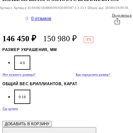
Артикул:
Артикул:
41/04/06/16/8800/09/430/09/047:1.1.13.1
Штрих код:
2050011928136
Поделиться
0
0 отзывов
146 450
₽
150 980
₽
-3%
РАЗМЕР УКРАШЕНИЯ, ММ
4.0
Нет нужного размера?
Как определить размер?
ОБЩИЙ ВЕС БРИЛЛИАНТОВ, КАРАТ
0.18
Где купить
ДОБАВИТЬ В КОРЗИНУ