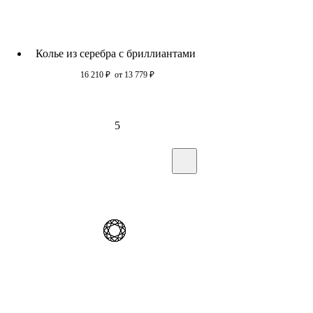
Колье из серебра c бриллиантами
16 210
₽
от 13 779
₽
5