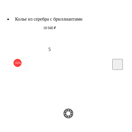
Колье из серебра c бриллиантами
18 040
₽
5
-55%