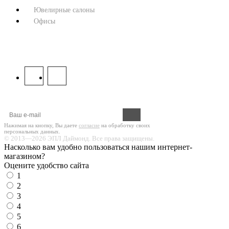
Ювелирные салоны
Офисы
8 800 333 67 37
МЫ В СОЦСЕТЯХ:
Оформите подписку на новости!
Нажимая на кнопку, Вы даете
согласие
на обработку своих
персональных данных.
© 2013—2026 ЭПЛ Даймонд. Все права защищены.
Насколько вам удобно пользоваться нашим интернет-
магазином?
Оцените удобство сайта
1
2
3
4
5
6