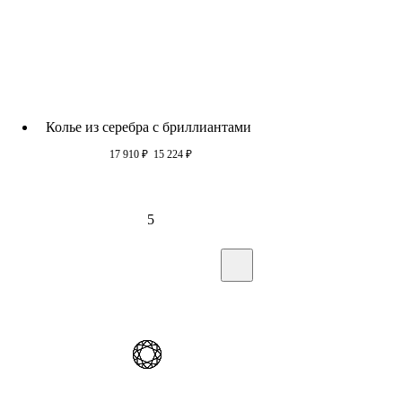
Колье из серебра c бриллиантами
17 910
₽
15 224
₽
5