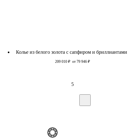
Колье из белого золота с сапфиром и бриллиантами
209 010
₽
от 79 946
₽
5